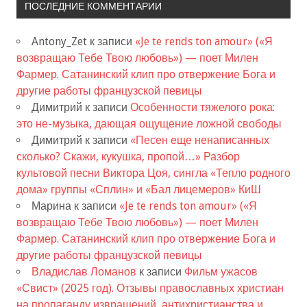
ПОСЛЕДНИЕ КОММЕНТАРИИ
Antony_Zet
к записи
«Je te rends ton amour» («Я
возвращаю Тебе Твою любовь») — поет Милен
Фармер. Сатанинский клип про отвержение Бога и
другие работы французской певицы
Димитрий
к записи
Особенности тяжелого рока:
это не-музыка, дающая ощущение ложной свободы
Димитрий
к записи
«Песен еще ненаписанных
сколько? Скажи, кукушка, пропой…» Разбор
культовой песни Виктора Цоя, сингла «Тепло родного
дома» группы «Сплин» и «Бал лицемеров» КиШ
Марина
к записи
«Je te rends ton amour» («Я
возвращаю Тебе Твою любовь») — поет Милен
Фармер. Сатанинский клип про отвержение Бога и
другие работы французской певицы
Владислав Ломанов
к записи
Фильм ужасов
«Свист» (2025 год). Отзывы православных христиан
на пропаганду извращений, антихристианства и