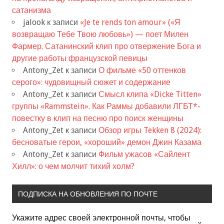
сатанизма
jalook
к записи
«Je te rends ton amour» («Я
возвращаю Тебе Твою любовь») — поет Милен
Фармер. Сатанинский клип про отвержение Бога и
другие работы французской певицы
Antony_Zet
к записи
О фильме «50 оттенков
серого»: чудовищный сюжет и содержание
Antony_Zet
к записи
Смысл клипа «Dicke Titten»
группы «Rammstein». Как Раммы добавили ЛГБТ*-
повестку в клип на песню про поиск женщины
Antony_Zet
к записи
Обзор игры Tekken 8 (2024):
бесноватые герои, «хороший» демон Джин Казама
Antony_Zet
к записи
Фильм ужасов «Сайлент
Хилл»: о чем молчит тихий холм?
ПОДПИСКА НА ОБНОВЛЕНИЯ ПО ПОЧТЕ
Укажите адрес своей электронной почты, чтобы