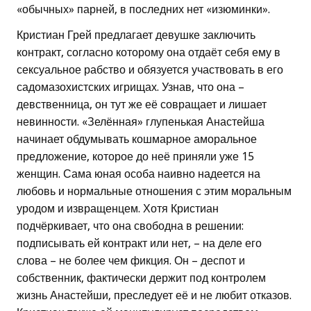
«обычных» парней, в последних нет «изюминки».
Кристиан Грей предлагает девушке заключить
контракт, согласно которому она отдаёт себя ему в
сексуальное рабство и обязуется участвовать в его
садомазохистских игрищах. Узнав, что она –
девственница, он тут же её совращает и лишает
невинности. «Зелённая» глупенькая Анастейша
начинает обдумывать кошмарное аморальное
предложение, которое до неё приняли уже 15
женщин. Сама юная особа наивно надеется на
любовь и нормальные отношения с этим моральным
уродом и извращенцем. Хотя Кристиан
подчёркивает, что она свободна в решении:
подписывать ей контракт или нет, – на деле его
слова – не более чем фикция. Он – деспот и
собственник, фактически держит под контролем
жизнь Анастейши, преследует её и не любит отказов.