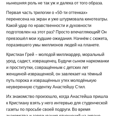
нынешняя роль не так уж и далека от того образа.
Первая часть трилогии о «50-ти оттенках»
перенесена на экран и уже штурмовала кинотеатры.
Какой удар по нравственности и духовности
подготовлен на этот раз? Просто впечатляющий! Он
превзошёл мои худшие ожидания. Начнём с сюжета,
поразившего умы миллионов людей на планете.
Кристиан Грей – молодой миллиардер, моральный
урод, садист, извращенец. Будучи сыном наркоманки
и проститутки, совращённым с детских лет
женщиной-извращенкой, он завлекает на тёмный
путь порока и извращённых утех молодёнькую
неуверенную студентку Анастейшу Стил.
Их знакомство произошло, когда Анастейша пришла
к Кристиану взять у него интервью для студенческой
газеты по просьбе своей подруги. Во время
знакомства и завязывания отношений на экране