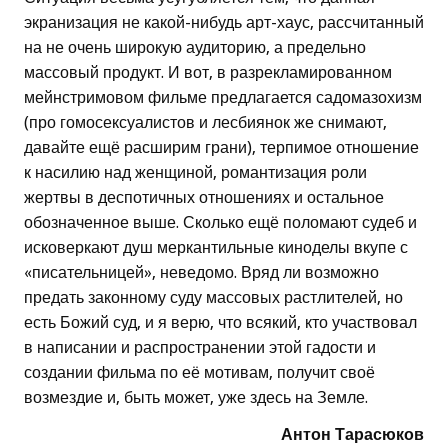
экранизация не какой-нибудь арт-хаус, рассчитанный
на не очень широкую аудиторию, а предельно
массовый продукт. И вот, в разрекламированном
мейнстримовом фильме предлагается садомазохизм
(про гомосексуалистов и лесбиянок же снимают,
давайте ещё расширим грани), терпимое отношение
к насилию над женщиной, романтизация роли
жертвы в деспотичных отношениях и остальное
обозначенное выше. Сколько ещё поломают судеб и
исковеркают душ меркантильные киноделы вкупе с
«писательницей», неведомо. Вряд ли возможно
предать законному суду массовых растлителей, но
есть Божий суд, и я верю, что всякий, кто участвовал
в написании и распространении этой гадости и
создании фильма по её мотивам, получит своё
возмездие и, быть может, уже здесь на Земле.
Антон Тарасюков