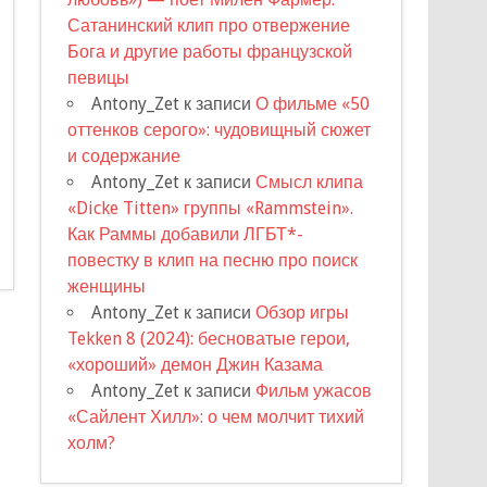
Сатанинский клип про отвержение
Бога и другие работы французской
певицы
Antony_Zet
к записи
О фильме «50
оттенков серого»: чудовищный сюжет
и содержание
Antony_Zet
к записи
Смысл клипа
«Dicke Titten» группы «Rammstein».
Как Раммы добавили ЛГБТ*-
повестку в клип на песню про поиск
женщины
Antony_Zet
к записи
Обзор игры
Tekken 8 (2024): бесноватые герои,
«хороший» демон Джин Казама
Antony_Zet
к записи
Фильм ужасов
«Сайлент Хилл»: о чем молчит тихий
холм?