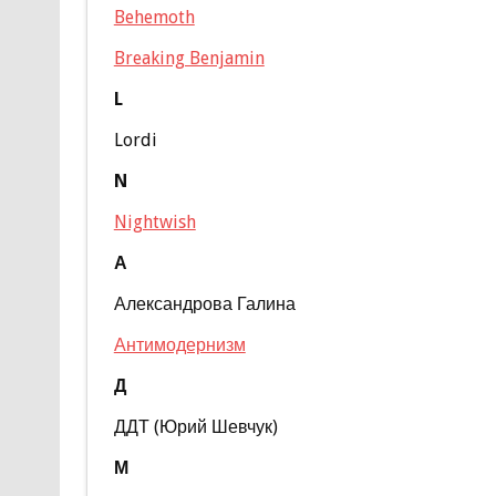
Behemoth
Breaking Benjamin
L
Lordi
N
Nightwish
А
Александрова Галина
Антимодернизм
Д
ДДТ (Юрий Шевчук)
М