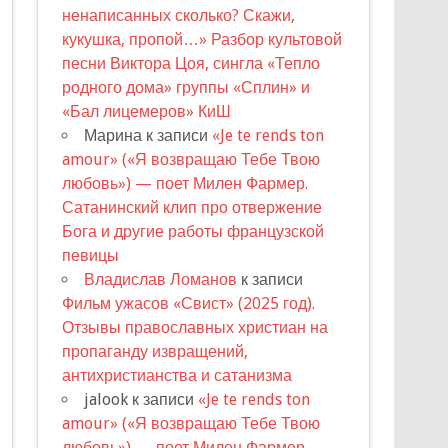
ненаписанных сколько? Скажи,
кукушка, пропой…» Разбор культовой
песни Виктора Цоя, сингла «Тепло
родного дома» группы «Сплин» и
«Бал лицемеров» КиШ
Марина
к записи
«Je te rends ton
amour» («Я возвращаю Тебе Твою
любовь») — поет Милен Фармер.
Сатанинский клип про отвержение
Бога и другие работы французской
певицы
Владислав Ломанов
к записи
Фильм ужасов «Свист» (2025 год).
Отзывы православных христиан на
пропаганду извращений,
антихристианства и сатанизма
jalook
к записи
«Je te rends ton
amour» («Я возвращаю Тебе Твою
любовь») — поет Милен Фармер.