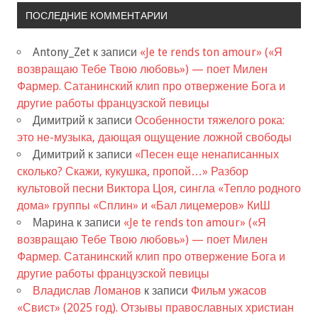
ПОСЛЕДНИЕ КОММЕНТАРИИ
Antony_Zet
к записи
«Je te rends ton amour» («Я
возвращаю Тебе Твою любовь») — поет Милен
Фармер. Сатанинский клип про отвержение Бога и
другие работы французской певицы
Димитрий
к записи
Особенности тяжелого рока:
это не-музыка, дающая ощущение ложной свободы
Димитрий
к записи
«Песен еще ненаписанных
сколько? Скажи, кукушка, пропой…» Разбор
культовой песни Виктора Цоя, сингла «Тепло родного
дома» группы «Сплин» и «Бал лицемеров» КиШ
Марина
к записи
«Je te rends ton amour» («Я
возвращаю Тебе Твою любовь») — поет Милен
Фармер. Сатанинский клип про отвержение Бога и
другие работы французской певицы
Владислав Ломанов
к записи
Фильм ужасов
«Свист» (2025 год). Отзывы православных христиан