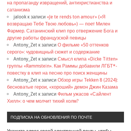
на пропаганду извращений, антихристианства и
сатанизма
jalook
к записи
«Je te rends ton amour» («Я
возвращаю Тебе Твою любовь») — поет Милен
Фармер. Сатанинский клип про отвержение Бога и
другие работы французской певицы
Antony_Zet
к записи
О фильме «50 оттенков
серого»: чудовищный сюжет и содержание
Antony_Zet
к записи
Смысл клипа «Dicke Titten»
группы «Rammstein». Как Раммы добавили ЛГБТ*-
повестку в клип на песню про поиск женщины
Antony_Zet
к записи
Обзор игры Tekken 8 (2024):
бесноватые герои, «хороший» демон Джин Казама
Antony_Zet
к записи
Фильм ужасов «Сайлент
Хилл»: о чем молчит тихий холм?
ПОДПИСКА НА ОБНОВЛЕНИЯ ПО ПОЧТЕ