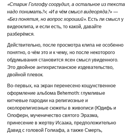
«Старик Голгофу соорудил, а остальное из текста
надо понимать?»
;
«И в чём смысл видеоряда?»
—
«Без понятия, но вопрос хороший»
. Есть ли смысл у
видеоклипа, и если есть, то какой, давайте
разберёмся.
Действительно, после просмотра клипа не особенно
понятно, о чём это и к чему, но после некоторого
обдумывания становится ясен смысл увиденного.
Это двойное антихристианское издевательство,
двойной плевок.
Во-первых, на экран перенесено кощунственное
оформление альбома Behemoth: глумливые
китчевые пародии на религиозные и
околорелигиозные сюжеты в живописи (Юдифь и
Олоферн, мученичество святого Эразма,
принесение в жертву Исаака, предположительно
Давид с головой Голиафа, а также Смерть,