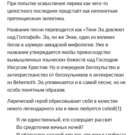
При попытке осмысления лирики как чего-то
целостного последняя предстаёт как непонятная
претенциозная эклектика.
Название песни переводится как «Тени Эа довлеют
над Голгофой». Эа, он же Энки, один из великих
богов в шумеро-аккадской мифологии. Уже в
названии утверждается якобы превосходство
вымышленных языческих божеств над Господом
Иисусом Христом. Ну и очередное богохульство и
антихристианство от богохульников и антихристиан
из Behemoth. Эа упоминается и в самой песне, но не
особо понятным образом.
Лирический герой обрисовывает себя в качестве
некого легендарного зла и явно любуется собой[1]:
Я ли единственный, кто созерцает рассвет
Во средоточии вечных ночей?
Я обернулся засухой для тех, кто жил в глубинах