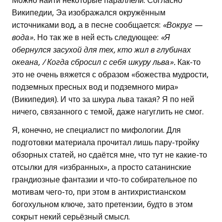
Можно найти некоторые параллели. Согласно
Википедии, Эа изображался окружённым
источниками вод, а в песне сообщается:
«Вокруг —
вода».
Но так же в ней есть следующее:
«Я
обернулся засухой для тех, кто жил в глубинах
океана, / Когда сбросил с себя шкуру льва».
Как-то
это не очень вяжется с образом «божества мудрости,
подземных пресных вод и подземного мира»
(Википедия). И что за шкура льва такая? Я по ней
ничего, связанного с темой, даже нагуглить не смог.
Я, конечно, не специалист по мифологии. Для
подготовки материала прочитал лишь пару-тройку
обзорных статей, но сдаётся мне, что тут не какие-то
отсылки для «избранных», а просто сатанинские
грандиозные фантазии и что-то собирательное по
мотивам чего-то, при этом в антихристианском
богохульном ключе, зато претензии, будто в этом
сокрыт некий серьёзный смысл.