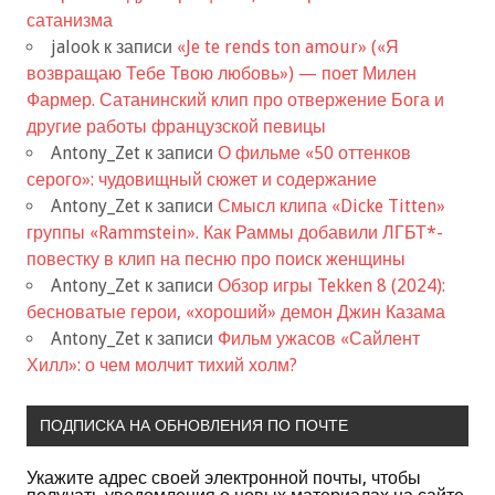
сатанизма
jalook
к записи
«Je te rends ton amour» («Я
возвращаю Тебе Твою любовь») — поет Милен
Фармер. Сатанинский клип про отвержение Бога и
другие работы французской певицы
Antony_Zet
к записи
О фильме «50 оттенков
серого»: чудовищный сюжет и содержание
Antony_Zet
к записи
Смысл клипа «Dicke Titten»
группы «Rammstein». Как Раммы добавили ЛГБТ*-
повестку в клип на песню про поиск женщины
Antony_Zet
к записи
Обзор игры Tekken 8 (2024):
бесноватые герои, «хороший» демон Джин Казама
Antony_Zet
к записи
Фильм ужасов «Сайлент
Хилл»: о чем молчит тихий холм?
ПОДПИСКА НА ОБНОВЛЕНИЯ ПО ПОЧТЕ
Укажите адрес своей электронной почты, чтобы