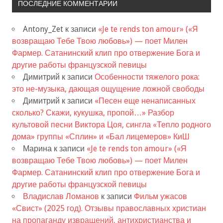
ПОСЛЕДНИЕ КОММЕНТАРИИ
Antony_Zet
к записи
«Je te rends ton amour» («Я
возвращаю Тебе Твою любовь») — поет Милен
Фармер. Сатанинский клип про отвержение Бога и
другие работы французской певицы
Димитрий
к записи
Особенности тяжелого рока:
это не-музыка, дающая ощущение ложной свободы
Димитрий
к записи
«Песен еще ненаписанных
сколько? Скажи, кукушка, пропой…» Разбор
культовой песни Виктора Цоя, сингла «Тепло родного
дома» группы «Сплин» и «Бал лицемеров» КиШ
Марина
к записи
«Je te rends ton amour» («Я
возвращаю Тебе Твою любовь») — поет Милен
Фармер. Сатанинский клип про отвержение Бога и
другие работы французской певицы
Владислав Ломанов
к записи
Фильм ужасов
«Свист» (2025 год). Отзывы православных христиан
на пропаганду извращений, антихристианства и