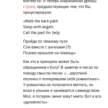
контекста? А теперь (барабанная дробь!)
строки
, предшествующие тем, что Вы
процитировали:
«Walk the dark path
Sleep with angels
Call the past for help
Пройди по тёмному пути
Спи вместе с ангелами (?!)
Позови прошлое на помощь»
Как это в принципе может быть
обращением к Богу? В заметке я писал по
поводу смысла песни:
«…грустной
песенки о потерявшем себя романтике».
У романтика не получается мечтать, он
впал в уныние и занимается самоедством.
Мол, я потерян, меня зовут никто. Вот и вся
«духовность».