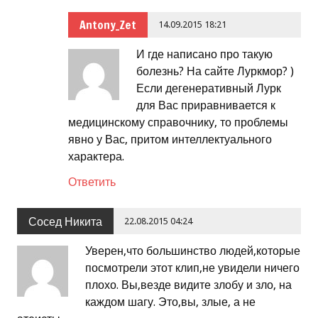
Antony_Zet
14.09.2015 18:21
И где написано про такую
болезнь? На сайте Луркмор? )
Если дегенеративный Лурк
для Вас приравнивается к
медицинскому справочнику, то проблемы
явно у Вас, притом интеллектуального
характера.
Ответить
Сосед Никита
22.08.2015 04:24
Уверен,что большинство людей,которые
посмотрели этот клип,не увидели ничего
плохо. Вы,везде видите злобу и зло, на
каждом шагу. Это,вы, злые, а не