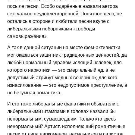
посыле песни. Особо одарённые назвали автора
сексуально неудовлетворённой. Понятное дело, не
остались в стороне и любители песни вкупе с
либеральными поборниками «свободы
самовыражения».
А так в данной ситуации на месте фем-активистки
мог оказаться защитник традиционных ценностей, да
любой нормальный здравомыслящий человек, для
которого наркотики — это смертельный яд, а не
допустимый атрибут модных вечеринок; для кого
изнасилование — это недопустимое преступление, а
не безумная романтика.
И его тоже либеральные фанатики и обыватели с
либеральными штампами в головах назвали бы
ненормальным, сумасшедшим. Только кто здесь
ненормальный? Артист, исполняющий романтичные
песни от лица наркоманов, насильников и садистов,