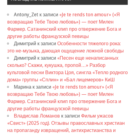
Antony_Zet
к записи
«Je te rends ton amour» («Я
возвращаю Тебе Твою любовь») — поет Милен
Фармер. Сатанинский клип про отвержение Бога и
другие работы французской певицы
Димитрий
к записи
Особенности тяжелого рока:
это не-музыка, дающая ощущение ложной свободы
Димитрий
к записи
«Песен еще ненаписанных
сколько? Скажи, кукушка, пропой…» Разбор
культовой песни Виктора Цоя, сингла «Тепло родного
дома» группы «Сплин» и «Бал лицемеров» КиШ
Марина
к записи
«Je te rends ton amour» («Я
возвращаю Тебе Твою любовь») — поет Милен
Фармер. Сатанинский клип про отвержение Бога и
другие работы французской певицы
Владислав Ломанов
к записи
Фильм ужасов
«Свист» (2025 год). Отзывы православных христиан
на пропаганду извращений, антихристианства и