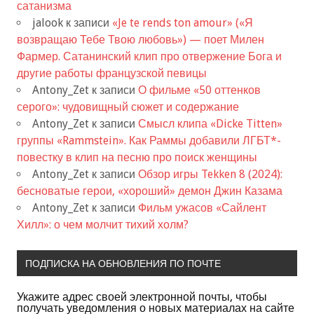
сатанизма
jalook
к записи
«Je te rends ton amour» («Я
возвращаю Тебе Твою любовь») — поет Милен
Фармер. Сатанинский клип про отвержение Бога и
другие работы французской певицы
Antony_Zet
к записи
О фильме «50 оттенков
серого»: чудовищный сюжет и содержание
Antony_Zet
к записи
Смысл клипа «Dicke Titten»
группы «Rammstein». Как Раммы добавили ЛГБТ*-
повестку в клип на песню про поиск женщины
Antony_Zet
к записи
Обзор игры Tekken 8 (2024):
бесноватые герои, «хороший» демон Джин Казама
Antony_Zet
к записи
Фильм ужасов «Сайлент
Хилл»: о чем молчит тихий холм?
ПОДПИСКА НА ОБНОВЛЕНИЯ ПО ПОЧТЕ
Укажите адрес своей электронной почты, чтобы
получать уведомления о новых материалах на сайте