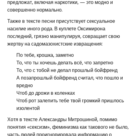
предложат, включая наркотики, — это модно и
совершенно нормально.
Также в тексте песни присутствует сексуальное
насилие иного рода. В куплете Оксимирона
последний, грязно манипулируя, совращает свою
жертву на садомазохистские извращения:
По тебе, крошка, заметно
То, что ты хочешь делать всё, что запретно
То, что с тобой не делал прошлый бойфренд
А позапрошлый бойфренд считал, что пошло и
вредно
Чтоб до дрожи в коленках
Чтоб рот залепить тебе твой громкий пришлось
изолентой
Хотя в тексте Александры Митрошиной, помимо
понятия «сексизм», феминизма как такового не было,
часть людей проигнорировала информацию о