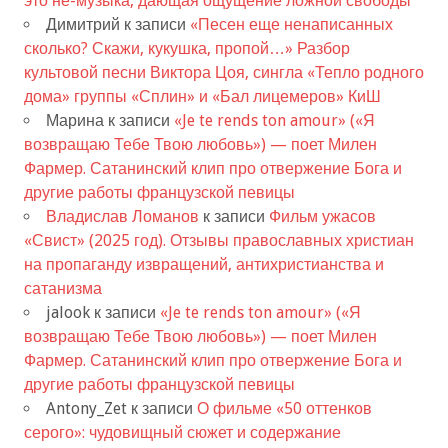
это не-музыка, дающая ощущение ложной свободы
Димитрий
к записи
«Песен еще ненаписанных
сколько? Скажи, кукушка, пропой…» Разбор
культовой песни Виктора Цоя, сингла «Тепло родного
дома» группы «Сплин» и «Бал лицемеров» КиШ
Марина
к записи
«Je te rends ton amour» («Я
возвращаю Тебе Твою любовь») — поет Милен
Фармер. Сатанинский клип про отвержение Бога и
другие работы французской певицы
Владислав Ломанов
к записи
Фильм ужасов
«Свист» (2025 год). Отзывы православных христиан
на пропаганду извращений, антихристианства и
сатанизма
jalook
к записи
«Je te rends ton amour» («Я
возвращаю Тебе Твою любовь») — поет Милен
Фармер. Сатанинский клип про отвержение Бога и
другие работы французской певицы
Antony_Zet
к записи
О фильме «50 оттенков
серого»: чудовищный сюжет и содержание