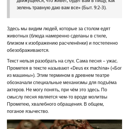
движущееся, что живет, будет вам в пищу; как
зелень травную даю вам все» (Быт. 9:2-3).
Здесь мы видим людей, которые за столом едят
животных (блюда намеренно сделаны в стиле,
близком к изображению расчленёнки) и постепенно
обезображиваются.
Текст нельзя разобрать на слух. Сама песня – ужас.
Прометея в тексте называют «Deus ex machina» («Бог
из машины»). Этим термином в древнем театре
обозначали специальные механизмы для подъёма
актеров. Не могу понять, при чём это здесь. По
смыслу песня является чем-то вроде молитвы
Прометею, хвалебного обращения. В общем,
поганое язычество.