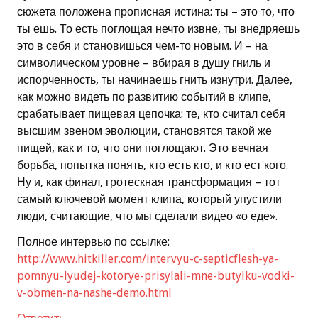
сюжета положена прописная истина: ты – это то, что
ты ешь. То есть поглощая нечто извне, ты внедряешь
это в себя и становишься чем-то новым. И – на
символическом уровне – вбирая в душу гниль и
испорченность, ты начинаешь гнить изнутри. Далее,
как можно видеть по развитию событий в клипе,
срабатывает пищевая цепочка: те, кто считал себя
высшим звеном эволюции, становятся такой же
пищей, как и то, что они поглощают. Это вечная
борьба, попытка понять, кто есть кто, и кто ест кого.
Ну и, как финал, гротескная трансформация – тот
самый ключевой момент клипа, который упустили
люди, считающие, что мы сделали видео «о еде».
Полное интервью по ссылке:
http://www.hitkiller.com/intervyu-c-septicflesh-ya-
pomnyu-lyudej-kotorye-prisylali-mne-butylku-vodki-
v-obmen-na-nashe-demo.html