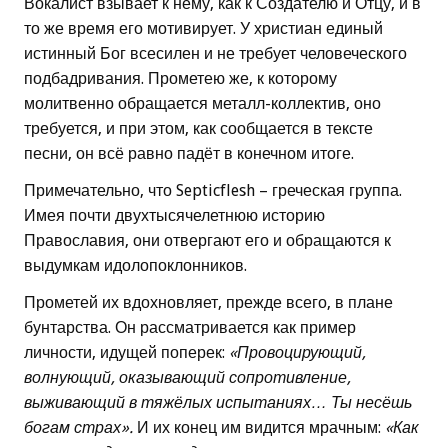
Вокалист взывает к нему, как к Создателю и Отцу, и в
то же время его мотивирует. У христиан единый
истинный Бог всесилен и не требует человеческого
подбадривания. Прометею же, к которому
молитвенно обращается металл-коллектив, оно
требуется, и при этом, как сообщается в тексте
песни, он всё равно падёт в конечном итоге.
Примечательно, что Septicflesh – греческая группа.
Имея почти двухтысячелетнюю историю
Православия, они отвергают его и обращаются к
выдумкам идолопоклонников.
Прометей их вдохновляет, прежде всего, в плане
бунтарства. Он рассматривается как пример
личности, идущей поперек:
«Провоцирующий,
волнующий, оказывающий сопротивление,
выживающий в тяжёлых испытаниях… Ты несёшь
богам страх».
И их конец им видится мрачным:
«Как