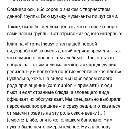
Сомневаюсь, ибо хорошо знаком с творчеством
данной группы. Всю музыку музыканты пишут сами.
Также, было бы неплохо узнать, что о клипе говорят
сами члены группы. Вот отрывок из одного интервью:
Клип на «Prometheus» стал нашей первой
видеоработой за очень долгий период времени – так
что помимо основных тем альбома Titan, он также
вобрал часть символизма нескольких предыдущих
релизов. Ну и воплотил понятие «септическая плоть»
буквально, хехе. На видео мы наблюдаем своего
рода причащение (communion – прим.авт.): люди
пьют и едят странные блюда, а зловещего вида
официант их обслуживает. Мы специально выбирали
персонажа пострашнее – и сразу решили отказаться
от мысли позвать на эту роль секси-девку (…)
(смеется), ибо, опять же, слишком банально. Нам
нужно было нечто омерзительное. Ну а в основу