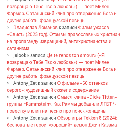
возвращаю Тебе Твою любовь») — поет Милен
Фармер. Сатанинский клип про отвержение Бога и
другие работы французской певицы
Владислав Ломанов
к записи
Фильм ужасов
«Свист» (2025 год). Отзывы православных христиан
на пропаганду извращений, антихристианства и
сатанизма
jalook
к записи
«Je te rends ton amour» («Я
возвращаю Тебе Твою любовь») — поет Милен
Фармер. Сатанинский клип про отвержение Бога и
другие работы французской певицы
Antony_Zet
к записи
О фильме «50 оттенков
серого»: чудовищный сюжет и содержание
Antony_Zet
к записи
Смысл клипа «Dicke Titten»
группы «Rammstein». Как Раммы добавили ЛГБТ*-
повестку в клип на песню про поиск женщины
Antony_Zet
к записи
Обзор игры Tekken 8 (2024):
бесноватые герои, «хороший» демон Джин Казама