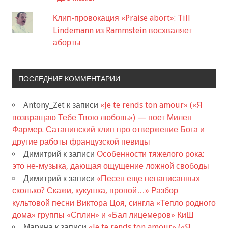
Клип-провокация «Praise abort»: Till
Lindemann из Rammstein восхваляет
аборты
ПОСЛЕДНИЕ КОММЕНТАРИИ
Antony_Zet
к записи
«Je te rends ton amour» («Я
возвращаю Тебе Твою любовь») — поет Милен
Фармер. Сатанинский клип про отвержение Бога и
другие работы французской певицы
Димитрий
к записи
Особенности тяжелого рока:
это не-музыка, дающая ощущение ложной свободы
Димитрий
к записи
«Песен еще ненаписанных
сколько? Скажи, кукушка, пропой…» Разбор
культовой песни Виктора Цоя, сингла «Тепло родного
дома» группы «Сплин» и «Бал лицемеров» КиШ
Марина
к записи
«Je te rends ton amour» («Я