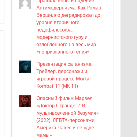
Правило веры и падение
Антимодернизма. Как Роман
Вершилло деградировал до
уровня вторичного
недофилософа,
модернистского гуру и
озлобленного на весь мир
«непризнанного гения»
Презентация сатанизма.
Трейлер, персонажи и
игровой процесс Mortal
Kombat 11 (МК 11)
Опасный фильм Марвел
«Доктор Стрэндж 2: В
мультивселенной безумия»
(2022). ЛГБТ*-персонажи:
Америка Чавес и её «две
мамы»