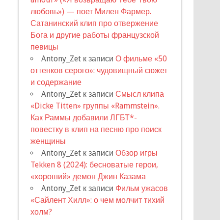
любовь») — поет Милен Фармер.
Сатанинский клип про отвержение
Бога и другие работы французской
певицы
Antony_Zet
к записи
О фильме «50
оттенков серого»: чудовищный сюжет
и содержание
Antony_Zet
к записи
Смысл клипа
«Dicke Titten» группы «Rammstein».
Как Раммы добавили ЛГБТ*-
повестку в клип на песню про поиск
женщины
Antony_Zet
к записи
Обзор игры
Tekken 8 (2024): бесноватые герои,
«хороший» демон Джин Казама
Antony_Zet
к записи
Фильм ужасов
«Сайлент Хилл»: о чем молчит тихий
холм?