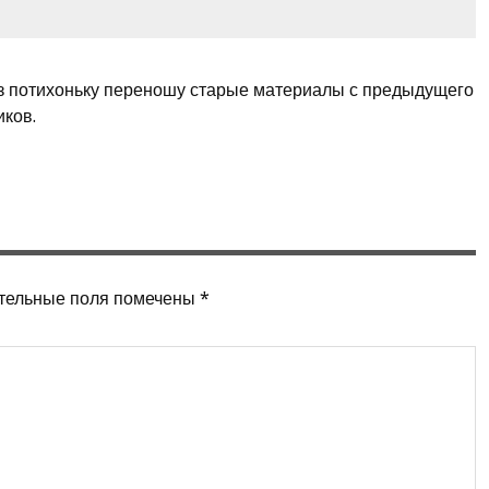
аз потихоньку переношу старые материалы с предыдущего
иков.
тельные поля помечены
*