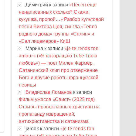
Димитрий
к записи
«Песен еще
ненаписанных сколько? Скажи,
кукушка, пропой…» Разбор культовой
песни Виктора Цоя, сингла «Тепло
родного дома» группы «Сплин» и
«Бал лицемеров» КиШ
Марина
к записи
«Je te rends ton
amour» («Я возвращаю Тебе Твою
любовь») — поет Милен Фармер.
Сатанинский клип про отвержение
Бога и другие работы французской
певицы
Владислав Ломанов
к записи
Фильм ужасов «Свист» (2025 год).
Отзывы православных христиан на
пропаганду извращений,
антихристианства и сатанизма
jalook
к записи
«Je te rends ton
amour» («Я возвращаю Тебе Твою