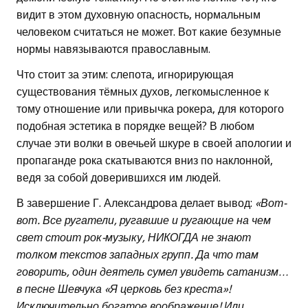
видит в этом духовную опасность, нормальным
человеком считаться не может. Вот какие безумные
нормы навязываются православным.
Что стоит за этим: слепота, игнорирующая
существования тёмных духов, легкомысленное к
тому отношение или привычка рокера, для которого
подобная эстетика в порядке вещей? В любом
случае эти волки в овечьей шкуре в своей апологии и
пропаганде рока скатываются вниз по наклонной,
ведя за собой доверившихся им людей.
В завершение Г. Александрова делает вывод:
«Вот-
вот. Все ругатели, ругавшие и ругающие на чем
свет стоит рок-музыку, НИКОГДА не знают
толком текстов западных групп. Да что там
говорить, один деятель сумел увидеть сатанизм…
в песне Шевчука «Я церковь без креста»!
Исключительно богатое воображение! Или