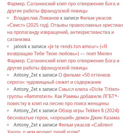
Фармер. Сатанинский клип про отвержение Бога и
другие работы французской певицы
Владислав Ломанов
к записи
Фильм ужасов
«Свист» (2025 год). Отзывы православных христиан
на пропаганду извращений, антихристианства и
сатанизма
jalook
к записи
«Je te rends ton amour» («Я
возвращаю Тебе Твою любовь») — поет Милен
Фармер. Сатанинский клип про отвержение Бога и
другие работы французской певицы
Antony_Zet
к записи
О фильме «50 оттенков
серого»: чудовищный сюжет и содержание
Antony_Zet
к записи
Смысл клипа «Dicke Titten»
группы «Rammstein». Как Раммы добавили ЛГБТ*-
повестку в клип на песню про поиск женщины
Antony_Zet
к записи
Обзор игры Tekken 8 (2024):
бесноватые герои, «хороший» демон Джин Казама
Antony_Zet
к записи
Фильм ужасов «Сайлент
Хилл»: о чем молчит тихий холм?