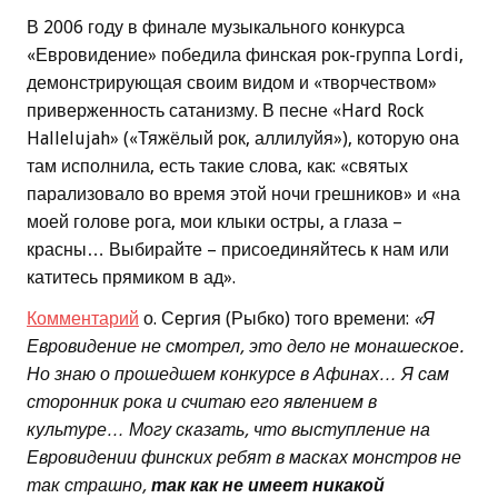
В 2006 году в финале музыкального конкурса
«Евровидение» победила финская рок-группа Lordi,
демонстрирующая своим видом и «творчеством»
приверженность сатанизму. В песне «Hard Rock
Hallelujah» («Тяжёлый рок, аллилуйя»), которую она
там исполнила, есть такие слова, как: «святых
парализовало во время этой ночи грешников» и «на
моей голове рога, мои клыки остры, а глаза –
красны… Выбирайте – присоединяйтесь к нам или
катитесь прямиком в ад».
Комментарий
о. Сергия (Рыбко) того времени:
«Я
Евровидение не смотрел, это дело не монашеское.
Но знаю о прошедшем конкурсе в Афинах… Я сам
сторонник рока и считаю его явлением в
культуре… Могу сказать, что выступление на
Евровидении финских ребят в масках монстров не
так страшно,
так как не имеет никакой