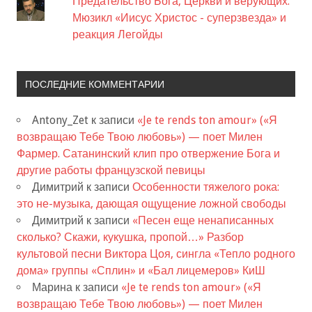
Предательство Бога, Церкви и верующих.
Мюзикл «Иисус Христос - суперзвезда» и
реакция Легойды
ПОСЛЕДНИЕ КОММЕНТАРИИ
Antony_Zet
к записи
«Je te rends ton amour» («Я
возвращаю Тебе Твою любовь») — поет Милен
Фармер. Сатанинский клип про отвержение Бога и
другие работы французской певицы
Димитрий
к записи
Особенности тяжелого рока:
это не-музыка, дающая ощущение ложной свободы
Димитрий
к записи
«Песен еще ненаписанных
сколько? Скажи, кукушка, пропой…» Разбор
культовой песни Виктора Цоя, сингла «Тепло родного
дома» группы «Сплин» и «Бал лицемеров» КиШ
Марина
к записи
«Je te rends ton amour» («Я
возвращаю Тебе Твою любовь») — поет Милен