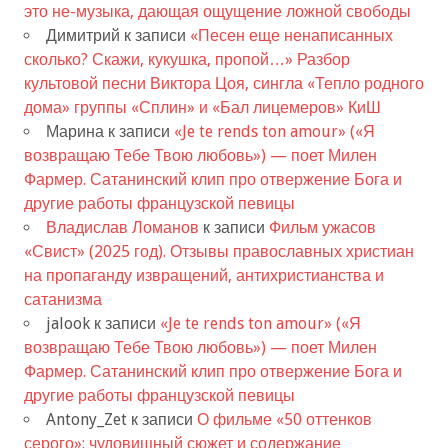
это не-музыка, дающая ощущение ложной свободы
Димитрий
к записи
«Песен еще ненаписанных
сколько? Скажи, кукушка, пропой…» Разбор
культовой песни Виктора Цоя, сингла «Тепло родного
дома» группы «Сплин» и «Бал лицемеров» КиШ
Марина
к записи
«Je te rends ton amour» («Я
возвращаю Тебе Твою любовь») — поет Милен
Фармер. Сатанинский клип про отвержение Бога и
другие работы французской певицы
Владислав Ломанов
к записи
Фильм ужасов
«Свист» (2025 год). Отзывы православных христиан
на пропаганду извращений, антихристианства и
сатанизма
jalook
к записи
«Je te rends ton amour» («Я
возвращаю Тебе Твою любовь») — поет Милен
Фармер. Сатанинский клип про отвержение Бога и
другие работы французской певицы
Antony_Zet
к записи
О фильме «50 оттенков
серого»: чудовищный сюжет и содержание