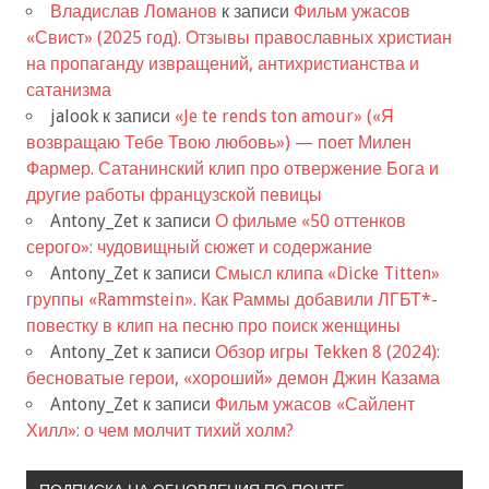
Владислав Ломанов
к записи
Фильм ужасов
«Свист» (2025 год). Отзывы православных христиан
на пропаганду извращений, антихристианства и
сатанизма
jalook
к записи
«Je te rends ton amour» («Я
возвращаю Тебе Твою любовь») — поет Милен
Фармер. Сатанинский клип про отвержение Бога и
другие работы французской певицы
Antony_Zet
к записи
О фильме «50 оттенков
серого»: чудовищный сюжет и содержание
Antony_Zet
к записи
Смысл клипа «Dicke Titten»
группы «Rammstein». Как Раммы добавили ЛГБТ*-
повестку в клип на песню про поиск женщины
Antony_Zet
к записи
Обзор игры Tekken 8 (2024):
бесноватые герои, «хороший» демон Джин Казама
Antony_Zet
к записи
Фильм ужасов «Сайлент
Хилл»: о чем молчит тихий холм?