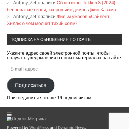
Antony_Zet
к записи
Обзор игры Tekken 8 (2024):
бесноватые герои, «хороший» демон Джин Казама
Antony_Zet
к записи
Фильм ужасов «Сайлент
Хилл»: о чем молчит тихий холм?
ПОДПИСКА НА ОБНОВЛЕНИЯ ПО ПОЧТЕ
Укажите адрес своей электронной почты, чтобы
получать уведомления о новых материалах на сайте
E-
mail
адрес
Подписаться
Присоединиться к еще 19 подписчикам
Powered by
WordPress
and
Dynamic News
.