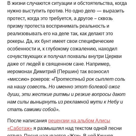
В жизни случаются ситуации и обстоятельства, когда
нужно выступить против. Но одно дело — выразить
протест, когда это требуется, а другое – сквозь
призму протеста воспринимать реальность и
реализовывать его на деле так, как делают это
рокеры. Да, их бунт имеет свои специфические
особенности и, к глубокому сожалению, находил
сочувствующих и получал похвалы внутри Церкви
даже от людей в священном сане. Например,
иеромонах Димитрий (Першин) так возносил
«миссию» рокеров:
«Протестный рок сыплет соль
на нашу совесть. Но именно этот болевой ожог
души, эти жесткие ритмы и резкие вопросы дают
нам силы вынырнуть из рекламной мути к Небу и
стать самими собой».
После написания
рецензии на альбом Алисы
«Саботаж»
я размышлял над текстом одной песни
оттуда. Песня называется «Жги». В ней Кинчев