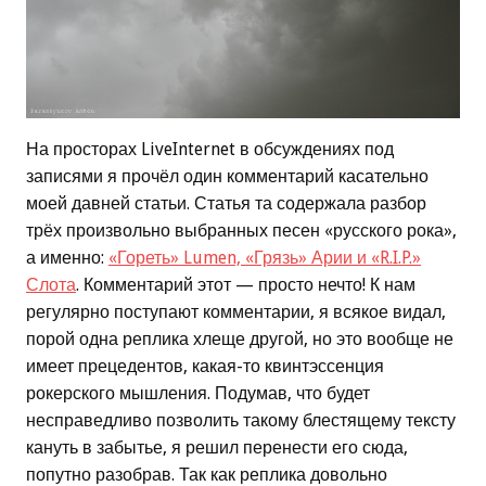
На просторах LiveInternet в обсуждениях под
записями я прочёл один комментарий касательно
моей давней статьи. Статья та содержала разбор
трёх произвольно выбранных песен «русского рока»,
а именно:
«Гореть» Lumen, «Грязь» Арии и «R.I.P.»
Слота
. Комментарий этот — просто нечто! К нам
регулярно поступают комментарии, я всякое видал,
порой одна реплика хлеще другой, но это вообще не
имеет прецедентов, какая-то квинтэссенция
рокерского мышления. Подумав, что будет
несправедливо позволить такому блестящему тексту
кануть в забытье, я решил перенести его сюда,
попутно разобрав. Так как реплика довольно