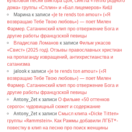
культовой песни Виктора Цоя, сингла «Тепло родного
дома» группы «Сплин» и «Бал лицемеров» КиШ
Марина
к записи
«Je te rends ton amour» («Я
возвращаю Тебе Твою любовь») — поет Милен
Фармер. Сатанинский клип про отвержение Бога и
другие работы французской певицы
Владислав Ломанов
к записи
Фильм ужасов
«Свист» (2025 год). Отзывы православных христиан
на пропаганду извращений, антихристианства и
сатанизма
jalook
к записи
«Je te rends ton amour» («Я
возвращаю Тебе Твою любовь») — поет Милен
Фармер. Сатанинский клип про отвержение Бога и
другие работы французской певицы
Antony_Zet
к записи
О фильме «50 оттенков
серого»: чудовищный сюжет и содержание
Antony_Zet
к записи
Смысл клипа «Dicke Titten»
группы «Rammstein». Как Раммы добавили ЛГБТ*-
повестку в клип на песню про поиск женщины