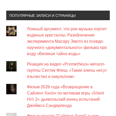
ПОПУЛЯРНЫЕ ЗАПИСИ И СТРАНИЦЫ
Ложный аргумент, что рок-музыка портит
водяные кристаллы. Разоблачение
эксперимента Масару Эмото из псевдо-
научного «документального» фильма про
воду «Великая тайна воды»
Реакция на видео «Prometheus» металл-
группы Септик Флеш: «Такие клипы несут
язычество и оккультизм»
Фильм 2026 года «Возвращение в
Сайлент Хилл» по мотивам игры «Silent
Hill 2»: дьявольский конец испытаний
Джеймса Сандерленда
Фильм ужасов "Сайлент Хилл": о чем