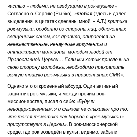
частью – людьми, не сведущими в рок-музыке»
.
Согласно о. Сергию (Рыбко),
«
любая
(здесь и далее
выделения в цитатах сделаны мной. – А.Т.)
критика
рок-музыки, особенно со стороны лиц, облеченных
священным саном, как правило, опирается на
невежественные, ненаучные аргументы и
отталкивает миллионы молодых людей от
Православной Церкви… Если мы хотим привлечь на
свою сторону молодежь, необходимо прекратить
всякую травлю рок-музыки в православных СМИ».
Однако это откровенный абсурд. Один активный
защитник рок-музыки, и между прочим рок-
миссионерства, писал о себе:
«Будучи
невоцерковленным, я и слыхом не слыхивал про то,
что такая тематика как борьба с «рок-музыкой»
присутствует в Церкви».
В рок-миссионерской
среде, где рок возведён в культ, видимо, забыли,