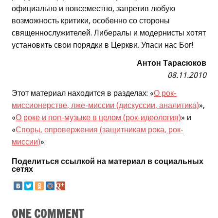
официально и повсеместно, запретив любую
возможность критики, особенно со стороны
священнослужителей. Либералы и модернисты хотят
установить свои порядки в Церкви. Упаси нас Бог!
Антон Тарасюков
08.11.2010
Этот материал находится в разделах: «
О рок-
миссионерстве, лже-миссии (дискуссии, аналитика)
»,
«
О роке и поп-музыке в целом (рок-идеология)
» и
«
Споры, опровержения (защитникам рока, рок-
миссии)
».
Поделиться ссылкой на материал в социальных
сетях
ONE COMMENT