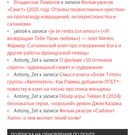
Владислав Ломанов
к записи
Фильм ужасов
«Свист» (2025 год). Отзывы православных христиан
на пропаганду извращений, антихристианства и
сатанизма
jalook
к записи
«Je te rends ton amour» («Я
возвращаю Тебе Твою любовь») — поет Милен
Фармер. Сатанинский клип про отвержение Бога и
другие работы французской певицы
Antony_Zet
к записи
О фильме «50 оттенков
серого»: чудовищный сюжет и содержание
Antony_Zet
к записи
Смысл клипа «Dicke Titten»
группы «Rammstein». Как Раммы добавили ЛГБТ*-
повестку в клип на песню про поиск женщины
Antony_Zet
к записи
Обзор игры Tekken 8 (2024):
бесноватые герои, «хороший» демон Джин Казама
Antony_Zet
к записи
Фильм ужасов «Сайлент
Хилл»: о чем молчит тихий холм?
ПОДПИСКА НА ОБНОВЛЕНИЯ ПО ПОЧТЕ