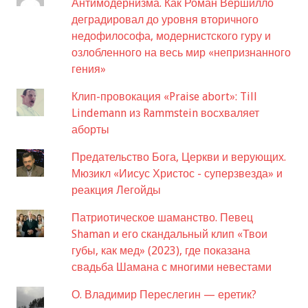
Антимодернизма. Как Роман Вершилло
деградировал до уровня вторичного
недофилософа, модернистского гуру и
озлобленного на весь мир «непризнанного
гения»
Клип-провокация «Praise abort»: Till
Lindemann из Rammstein восхваляет
аборты
Предательство Бога, Церкви и верующих.
Мюзикл «Иисус Христос - суперзвезда» и
реакция Легойды
Патриотическое шаманство. Певец
Shaman и его скандальный клип «Твои
губы, как мед» (2023), где показана
свадьба Шамана с многими невестами
О. Владимир Переслегин — еретик?