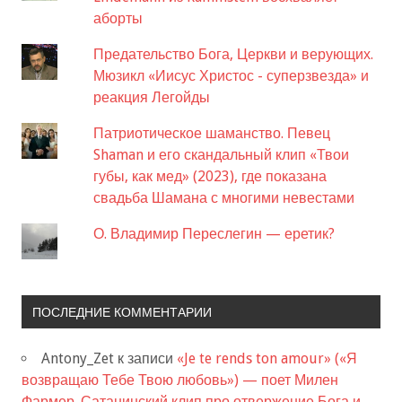
аборты
Предательство Бога, Церкви и верующих.
Мюзикл «Иисус Христос - суперзвезда» и
реакция Легойды
Патриотическое шаманство. Певец
Shaman и его скандальный клип «Твои
губы, как мед» (2023), где показана
свадьба Шамана с многими невестами
О. Владимир Переслегин — еретик?
ПОСЛЕДНИЕ КОММЕНТАРИИ
Antony_Zet
к записи
«Je te rends ton amour» («Я
возвращаю Тебе Твою любовь») — поет Милен
Фармер. Сатанинский клип про отвержение Бога и