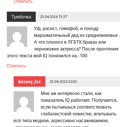
Ответить
Тумбочка
25.04.2024 15:37
Уф, расист, гомофоб, и походу
маразматичьный дед из средневековья .
А что плохого в ЛГБТК браках или
чернокожих актрисса? После прочтения
этого текста мой IQ понизился на -100
Ответить
Antony_Zet
25.04.2024 22:02
Мне аж интересно стало, как
показатель IQ работает. Получается,
если пытаешься соответствовать
глобалистской повестке, впитывать
всё типа модное, агрессивно насаживаемое,