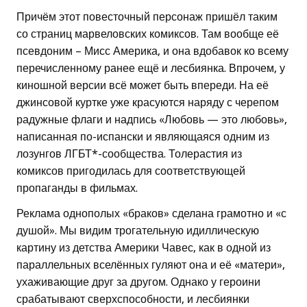
Причём этот повесточный персонаж пришёл таким
со страниц марвеловских комиксов. Там вообще её
псевдоним – Мисс Америка, и она вдобавок ко всему
перечисленному ранее ещё и лесбиянка. Впрочем, у
киношной версии всё может быть впереди. На её
джинсовой куртке уже красуются наряду с черепом
радужные флаги и надпись «Любовь — это любовь»,
написанная по-испански и являющаяся одним из
лозунгов ЛГБТ*-сообщества. Толерастия из
комиксов пригодилась для соответствующей
пропаганды в фильмах.
Реклама однополых «браков» сделана грамотно и «с
душой». Мы видим трогательную идиллическую
картину из детства Америки Чавес, как в одной из
параллельных вселённых гуляют она и её «матери»,
ухаживающие друг за другом. Однако у героини
срабатывают сверхспособности, и лесбиянки