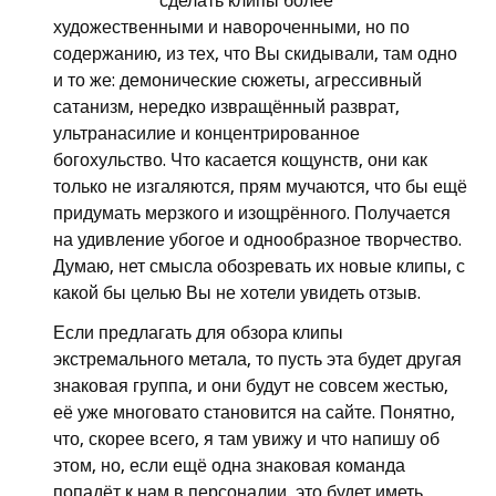
сделать клипы более
художественными и навороченными, но по
содержанию, из тех, что Вы скидывали, там одно
и то же: демонические сюжеты, агрессивный
сатанизм, нередко извращённый разврат,
ультранасилие и концентрированное
богохульство. Что касается кощунств, они как
только не изгаляются, прям мучаются, что бы ещё
придумать мерзкого и изощрённого. Получается
на удивление убогое и однообразное творчество.
Думаю, нет смысла обозревать их новые клипы, с
какой бы целью Вы не хотели увидеть отзыв.
Если предлагать для обзора клипы
экстремального метала, то пусть эта будет другая
знаковая группа, и они будут не совсем жестью,
её уже многовато становится на сайте. Понятно,
что, скорее всего, я там увижу и что напишу об
этом, но, если ещё одна знаковая команда
попадёт к нам в персоналии, это будет иметь