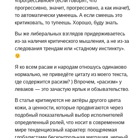
«прогрессивное» (если говорят, что
прогрессивно, значит, прогрессивно, а как иначе!),
то автоматически умнеешь. А если смеешь это
критиковать, то тупеешь. Хорошо, буду знать.
Вы же либеральных взглядов придерживаетесь
из-за наличия критического мышления, а не из-за
следования трендам или «стадному инстинкту».
Я ко всем расам и народам отношусь одинаково
нормально, не приведёте цитату из моего текста,
где содержится расизм? ) Впрочем, «расизм» у
леваков — это зачастую ярлык и обзывательство.
В статье критикуются не актёры другого цвета
кожи, а ценности, которые продвигаются через
подобный показательный выбор исполнителей
определенный ролей, что носит в современном
мире тенденциозный характер: поощряемая
глобалистами бесконтрольная миграция, черный