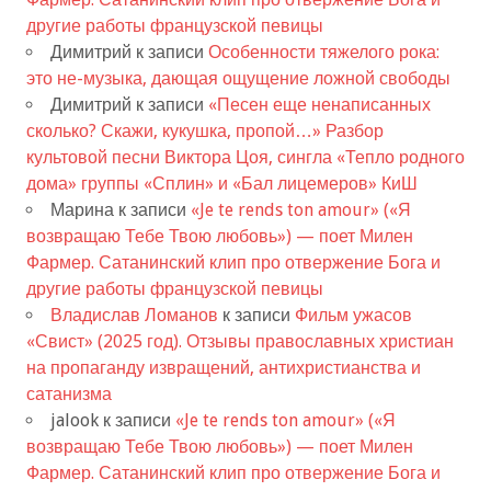
другие работы французской певицы
Димитрий
к записи
Особенности тяжелого рока:
это не-музыка, дающая ощущение ложной свободы
Димитрий
к записи
«Песен еще ненаписанных
сколько? Скажи, кукушка, пропой…» Разбор
культовой песни Виктора Цоя, сингла «Тепло родного
дома» группы «Сплин» и «Бал лицемеров» КиШ
Марина
к записи
«Je te rends ton amour» («Я
возвращаю Тебе Твою любовь») — поет Милен
Фармер. Сатанинский клип про отвержение Бога и
другие работы французской певицы
Владислав Ломанов
к записи
Фильм ужасов
«Свист» (2025 год). Отзывы православных христиан
на пропаганду извращений, антихристианства и
сатанизма
jalook
к записи
«Je te rends ton amour» («Я
возвращаю Тебе Твою любовь») — поет Милен
Фармер. Сатанинский клип про отвержение Бога и