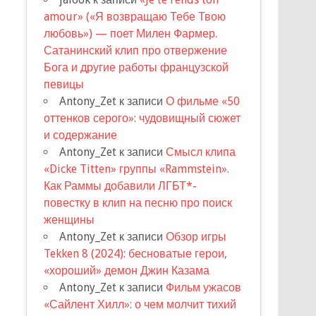
amour» («Я возвращаю Тебе Твою
любовь») — поет Милен Фармер.
Сатанинский клип про отвержение
Бога и другие работы французской
певицы
Antony_Zet
к записи
О фильме «50
оттенков серого»: чудовищный сюжет
и содержание
Antony_Zet
к записи
Смысл клипа
«Dicke Titten» группы «Rammstein».
Как Раммы добавили ЛГБТ*-
повестку в клип на песню про поиск
женщины
Antony_Zet
к записи
Обзор игры
Tekken 8 (2024): бесноватые герои,
«хороший» демон Джин Казама
Antony_Zet
к записи
Фильм ужасов
«Сайлент Хилл»: о чем молчит тихий