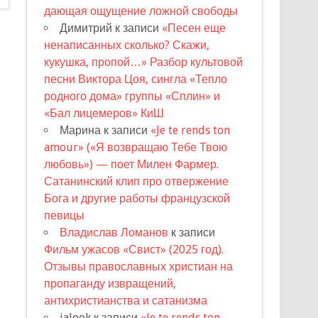
дающая ощущение ложной свободы
Димитрий
к записи
«Песен еще
ненаписанных сколько? Скажи,
кукушка, пропой…» Разбор культовой
песни Виктора Цоя, сингла «Тепло
родного дома» группы «Сплин» и
«Бал лицемеров» КиШ
Марина
к записи
«Je te rends ton
amour» («Я возвращаю Тебе Твою
любовь») — поет Милен Фармер.
Сатанинский клип про отвержение
Бога и другие работы французской
певицы
Владислав Ломанов
к записи
Фильм ужасов «Свист» (2025 год).
Отзывы православных христиан на
пропаганду извращений,
антихристианства и сатанизма
jalook
к записи
«Je te rends ton