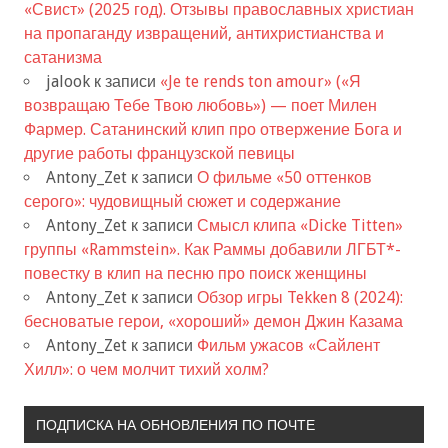
«Свист» (2025 год). Отзывы православных христиан
на пропаганду извращений, антихристианства и
сатанизма
jalook
к записи
«Je te rends ton amour» («Я
возвращаю Тебе Твою любовь») — поет Милен
Фармер. Сатанинский клип про отвержение Бога и
другие работы французской певицы
Antony_Zet
к записи
О фильме «50 оттенков
серого»: чудовищный сюжет и содержание
Antony_Zet
к записи
Смысл клипа «Dicke Titten»
группы «Rammstein». Как Раммы добавили ЛГБТ*-
повестку в клип на песню про поиск женщины
Antony_Zet
к записи
Обзор игры Tekken 8 (2024):
бесноватые герои, «хороший» демон Джин Казама
Antony_Zet
к записи
Фильм ужасов «Сайлент
Хилл»: о чем молчит тихий холм?
ПОДПИСКА НА ОБНОВЛЕНИЯ ПО ПОЧТЕ