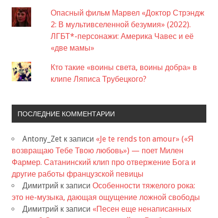
Опасный фильм Марвел «Доктор Стрэндж
2: В мультивселенной безумия» (2022).
ЛГБТ*-персонажи: Америка Чавес и её
«две мамы»
Кто такие «воины света, воины добра» в
клипе Ляписа Трубецкого?
ПОСЛЕДНИЕ КОММЕНТАРИИ
Antony_Zet
к записи
«Je te rends ton amour» («Я
возвращаю Тебе Твою любовь») — поет Милен
Фармер. Сатанинский клип про отвержение Бога и
другие работы французской певицы
Димитрий
к записи
Особенности тяжелого рока:
это не-музыка, дающая ощущение ложной свободы
Димитрий
к записи
«Песен еще ненаписанных