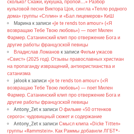
сколько? Скажи, кукушка, пропой…» Разбор
культовой песни Виктора Цоя, сингла «Тепло родного
дома» группы «Сплин» и «Бал лицемеров» КиШ
Марина
к записи
«Je te rends ton amour» («Я
возвращаю Тебе Твою любовь») — поет Милен
Фармер. Сатанинский клип про отвержение Бога и
другие работы французской певицы
Владислав Ломанов
к записи
Фильм ужасов
«Свист» (2025 год). Отзывы православных христиан
на пропаганду извращений, антихристианства и
сатанизма
jalook
к записи
«Je te rends ton amour» («Я
возвращаю Тебе Твою любовь») — поет Милен
Фармер. Сатанинский клип про отвержение Бога и
другие работы французской певицы
Antony_Zet
к записи
О фильме «50 оттенков
серого»: чудовищный сюжет и содержание
Antony_Zet
к записи
Смысл клипа «Dicke Titten»
группы «Rammstein». Как Раммы добавили ЛГБТ*-