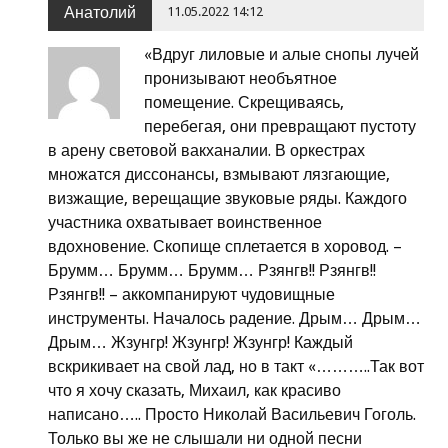
Анатолий
11.05.2022 14:12
«Вдруг лиловые и алые снопы лучей
пронизывают необъятное
помещение. Скрещиваясь,
перебегая, они превращают пустоту
в арену световой вакханалии. В оркестрах
множатся диссонансы, взмывают лязгающие,
визжащие, верещащие звуковые ряды. Каждого
участника охватывает воинственное
вдохновение. Скопище сплетается в хоровод. –
Брумм… Брумм… Брумм… Рзянгв!! Рзянгв!!
Рзянгв!! – аккомпанируют чудовищные
инструменты. Началось радение. Дрым… Дрым…
Дрым… Жзунгр! Жзунгр! Жзунгр! Каждый
вскрикивает на свой лад, но в такт «………..Так вот
что я хочу сказать, Михаил, как красиво
написано….. Просто Николай Васильевич Гоголь.
Только вы же не слышали ни одной песни