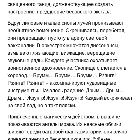
священного танца, долженствующее создать
настроение: преддверие бесовского экстаза.
Вдруг лиловые и алые снопы лучей пронизывают
необъятное помещение. Скрещиваясь, перебегая,
они превращают пустоту в арену световой
вакханалии. В оркестрах множатся диссонансы,
взмывают лязгающие, визжащие, верещащие
звуковые ряды. Каждого участника охватывает
воинственное вдохновение. Скопище сплетается в
хоровод. – Брумм… Брумм… Брумм… Рзянгв!!
Рзянгв!! Рзянгв!! – аккомпанируют чудовищные
инструменты. Началось радение. Дрым… Дрым…
Дрым… Жзунгр! Жзунгр! Жзунгр! Каждый вскрикивает
на свой лад, но в такт пляски.
Привлеченные магическим действом, в вышине
показываются ангелы мрака. Их неясные облики
ширяют среди багровой фантасмагории; они алчно
впивают энергию беснующихся игв, буйные