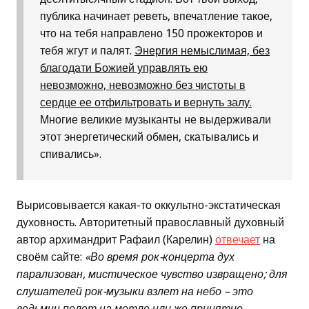
публика начинает реветь, впечатление такое,
что на тебя направлено 150 прожекторов и
тебя жгут и палят.
Энергия немыслимая, без
благодати Божией управлять ею
невозможно, невозможно без чистоты в
сердце ее отфильтровать и вернуть залу.
Многие великие музыканты не выдерживали
этот энергетический обмен, скатывались и
спивались».
Вырисовывается какая-то оккультно-экстатическая
духовность. Авторитетный православный духовный
автор архимандрит Рафаил (Карелин)
отвечает
на
своём сайте:
«Во время рок-концерта дух
парализован, мистическое чувство извращено; для
слушателей рок-музыки взлет на небо – это
ведьмин полет на метле или же принятие