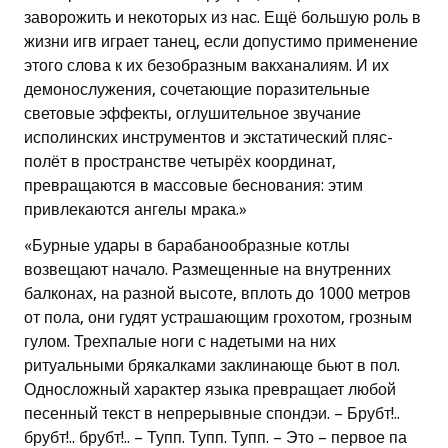
заворожить и некоторых из нас. Ещё большую роль в
жизни игв играет танец, если допустимо применение
этого слова к их безобразным вакханалиям. И их
демонослужения, сочетающие поразительные
световые эффекты, оглушительное звучание
исполинских инструментов и экстатический пляс-
полёт в пространстве четырёх координат,
превращаются в массовые беснования: этим
привлекаются ангелы мрака.»
«Бурные удары в барабанообразные котлы
возвещают начало. Размещенные на внутренних
балконах, на разной высоте, вплоть до 1000 метров
от пола, они гудят устрашающим грохотом, грозным
гулом. Трехпалые ноги с надетыми на них
ритуальными брякалками заклинающе бьют в пол.
Односложный характер языка превращает любой
песенный текст в непрерывные спондэи. – Брубт!..
брубт!.. брубт!.. – Тупп. Тупп. Тупп. – Это – первое па