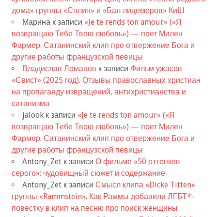
дома» группы «Сплин» и «Бал лицемеров» КиШ
Марина
к записи
«Je te rends ton amour» («Я
возвращаю Тебе Твою любовь») — поет Милен
Фармер. Сатанинский клип про отвержение Бога и
другие работы французской певицы
Владислав Ломанов
к записи
Фильм ужасов
«Свист» (2025 год). Отзывы православных христиан
на пропаганду извращений, антихристианства и
сатанизма
jalook
к записи
«Je te rends ton amour» («Я
возвращаю Тебе Твою любовь») — поет Милен
Фармер. Сатанинский клип про отвержение Бога и
другие работы французской певицы
Antony_Zet
к записи
О фильме «50 оттенков
серого»: чудовищный сюжет и содержание
Antony_Zet
к записи
Смысл клипа «Dicke Titten»
группы «Rammstein». Как Раммы добавили ЛГБТ*-
повестку в клип на песню про поиск женщины