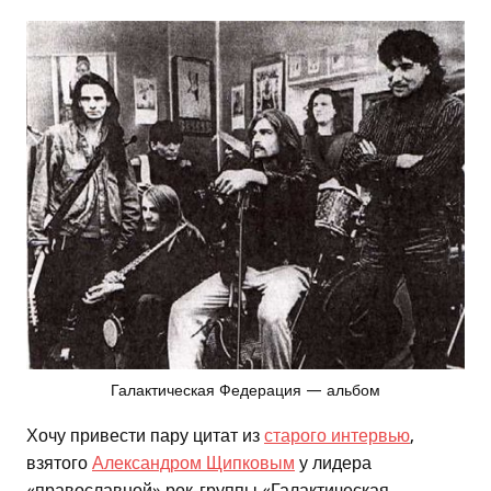
Галактическая Федерация — альбом
Хочу привести пару цитат из
старого интервью
,
взятого
Александром Щипковым
у лидера
«православной» рок-группы «Галактическая