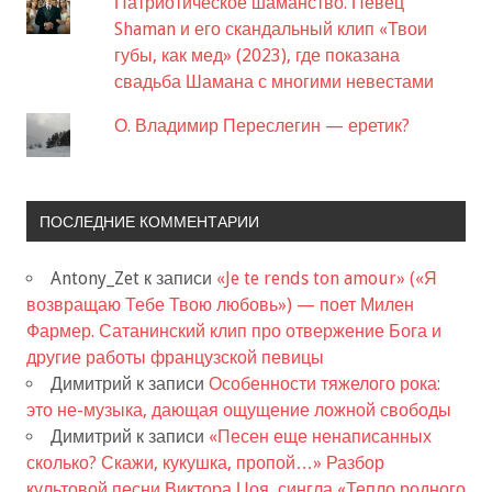
Патриотическое шаманство. Певец
Shaman и его скандальный клип «Твои
губы, как мед» (2023), где показана
свадьба Шамана с многими невестами
О. Владимир Переслегин — еретик?
ПОСЛЕДНИЕ КОММЕНТАРИИ
Antony_Zet
к записи
«Je te rends ton amour» («Я
возвращаю Тебе Твою любовь») — поет Милен
Фармер. Сатанинский клип про отвержение Бога и
другие работы французской певицы
Димитрий
к записи
Особенности тяжелого рока:
это не-музыка, дающая ощущение ложной свободы
Димитрий
к записи
«Песен еще ненаписанных
сколько? Скажи, кукушка, пропой…» Разбор
культовой песни Виктора Цоя, сингла «Тепло родного