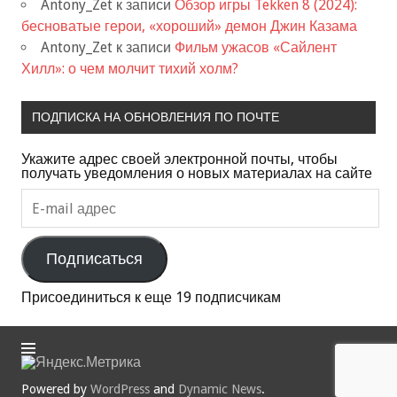
Antony_Zet
к записи
Обзор игры Tekken 8 (2024):
бесноватые герои, «хороший» демон Джин Казама
Antony_Zet
к записи
Фильм ужасов «Сайлент
Хилл»: о чем молчит тихий холм?
ПОДПИСКА НА ОБНОВЛЕНИЯ ПО ПОЧТЕ
Укажите адрес своей электронной почты, чтобы
получать уведомления о новых материалах на сайте
E-
mail
адрес
Подписаться
Присоединиться к еще 19 подписчикам
Powered by
WordPress
and
Dynamic News
.