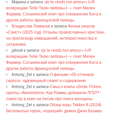
Марина
к записи
«Je te rends ton amour» («Я
возвращаю Тебе Твою любовь») — поет Милен
Фармер. Сатанинский клип про отвержение Бога и
другие работы французской певицы
Владислав Ломанов
к записи
Фильм ужасов
«Свист» (2025 год). Отзывы православных христиан
на пропаганду извращений, антихристианства и
сатанизма
jalook
к записи
«Je te rends ton amour» («Я
возвращаю Тебе Твою любовь») — поет Милен
Фармер. Сатанинский клип про отвержение Бога и
другие работы французской певицы
Antony_Zet
к записи
О фильме «50 оттенков
серого»: чудовищный сюжет и содержание
Antony_Zet
к записи
Смысл клипа «Dicke Titten»
группы «Rammstein». Как Раммы добавили ЛГБТ*-
повестку в клип на песню про поиск женщины
Antony_Zet
к записи
Обзор игры Tekken 8 (2024):
бесноватые герои, «хороший» демон Джин Казама