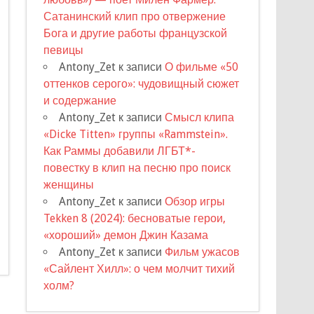
Сатанинский клип про отвержение
Бога и другие работы французской
певицы
Antony_Zet
к записи
О фильме «50
оттенков серого»: чудовищный сюжет
и содержание
Antony_Zet
к записи
Смысл клипа
«Dicke Titten» группы «Rammstein».
Как Раммы добавили ЛГБТ*-
повестку в клип на песню про поиск
женщины
Antony_Zet
к записи
Обзор игры
Tekken 8 (2024): бесноватые герои,
«хороший» демон Джин Казама
Antony_Zet
к записи
Фильм ужасов
«Сайлент Хилл»: о чем молчит тихий
холм?