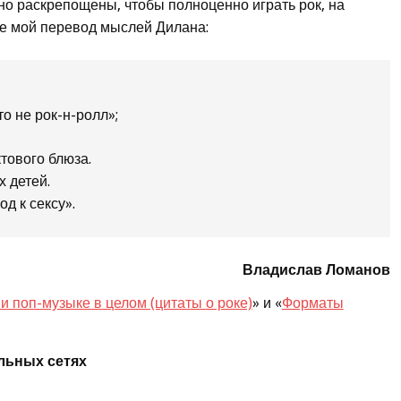
но раскрепощены, чтобы полноценно играть рок, на
е мой перевод мыслей Дилана:
то не рок-н-ролл»;
тового блюза.
 детей.
д к сексу».
Владислав Ломанов
 и поп-музыке в целом (цитаты о роке)
» и «
Форматы
льных сетях