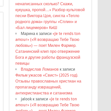
ненаписанных сколько? Скажи,
кукушка, пропой…» Разбор культовой
песни Виктора Цоя, сингла «Тепло
родного дома» группы «Сплин» и
«Бал лицемеров» КиШ
Марина
к записи
«Je te rends ton
amour» («Я возвращаю Тебе Твою
любовь») — поет Милен Фармер.
Сатанинский клип про отвержение
Бога и другие работы французской
певицы
Владислав Ломанов
к записи
Фильм ужасов «Свист» (2025 год).
Отзывы православных христиан на
пропаганду извращений,
антихристианства и сатанизма
jalook
к записи
«Je te rends ton
amour» («Я возвращаю Тебе Твою
любовь») — поет Милен Фармер.