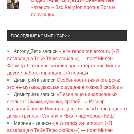
Видео «American Jesus». Знаменитые
«атеисты» Bad Religion против Бога и
верующих
ПОСЛЕДНИЕ КОММЕНТАРИИ
Antony_Zet
к записи
«Je te rends ton amour» («Я
возвращаю Тебе Твою любовь») — поет Милен
Фармер. Сатанинский клип про отвержение Бога и
другие работы французской певицы
Димитрий
к записи
Особенности тяжелого рока:
это не-музыка, дающая ощущение ложной свободы
Димитрий
к записи
«Песен еще ненаписанных
сколько? Скажи, кукушка, пропой…» Разбор
культовой песни Виктора Цоя, сингла «Тепло родного
дома» группы «Сплин» и «Бал лицемеров» КиШ
Марина
к записи
«Je te rends ton amour» («Я
возвращаю Тебе Твою любовь») — поет Милен