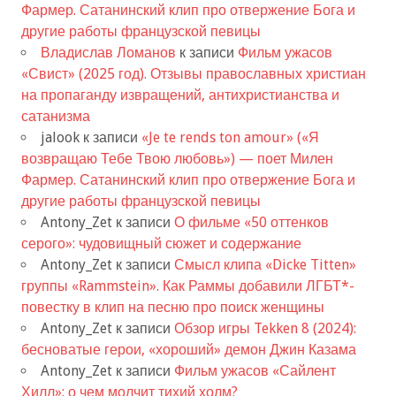
Фармер. Сатанинский клип про отвержение Бога и
другие работы французской певицы
Владислав Ломанов
к записи
Фильм ужасов
«Свист» (2025 год). Отзывы православных христиан
на пропаганду извращений, антихристианства и
сатанизма
jalook
к записи
«Je te rends ton amour» («Я
возвращаю Тебе Твою любовь») — поет Милен
Фармер. Сатанинский клип про отвержение Бога и
другие работы французской певицы
Antony_Zet
к записи
О фильме «50 оттенков
серого»: чудовищный сюжет и содержание
Antony_Zet
к записи
Смысл клипа «Dicke Titten»
группы «Rammstein». Как Раммы добавили ЛГБТ*-
повестку в клип на песню про поиск женщины
Antony_Zet
к записи
Обзор игры Tekken 8 (2024):
бесноватые герои, «хороший» демон Джин Казама
Antony_Zet
к записи
Фильм ужасов «Сайлент
Хилл»: о чем молчит тихий холм?