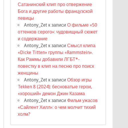
Сатанинский клип про отвержение
Бога и другие работы французской
певицы
Antony_Zet
к записи
О фильме «50
оттенков серого»: чудовищный сюжет
и содержание
Antony_Zet
к записи
Смысл клипа
«Dicke Titten» группы «Rammstein».
Как Раммы добавили ЛГБТ*-
повестку в клип на песню про поиск
женщины
Antony_Zet
к записи
Обзор игры
Tekken 8 (2024): бесноватые герои,
«хороший» демон Джин Казама
Antony_Zet
к записи
Фильм ужасов
«Сайлент Хилл»: о чем молчит тихий
холм?