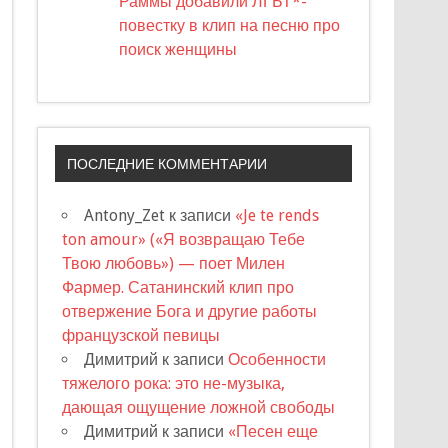
Раммы добавили ЛГБТ*-
повестку в клип на песню про
поиск женщины
ПОСЛЕДНИЕ КОММЕНТАРИИ
Antony_Zet
к записи
«Je te rends
ton amour» («Я возвращаю Тебе
Твою любовь») — поет Милен
Фармер. Сатанинский клип про
отвержение Бога и другие работы
французской певицы
Димитрий
к записи
Особенности
тяжелого рока: это не-музыка,
дающая ощущение ложной свободы
Димитрий
к записи
«Песен еще