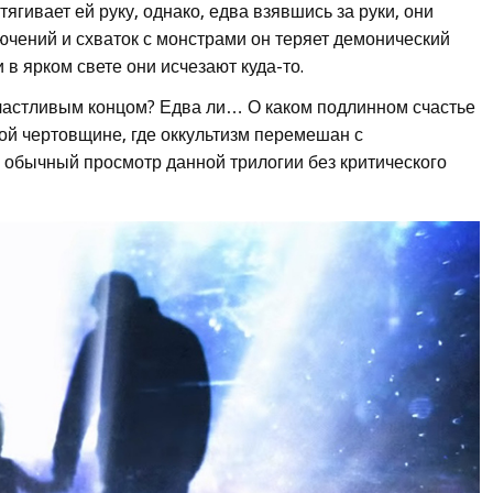
ягивает ей руку, однако, едва взявшись за руки, они
ючений и схваток с монстрами он теряет демонический
и в ярком свете они исчезают куда-то.
счастливым концом? Едва ли… О каком подлинном счастье
ной чертовщине, где оккультизм перемешан с
 обычный просмотр данной трилогии без критического