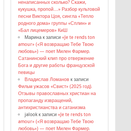
ненаписанных сколько? Скажи,
кукушка, пропой…» Разбор культовой
песни Виктора Цоя, сингла «Тепло
родного дома» группы «Сплин» и
«Бал лицемеров» КиШ
Марина
к записи
«Je te rends ton
amour» («Я возвращаю Тебе Твою
любовь») — поет Милен Фармер.
Сатанинский клип про отвержение
Бога и другие работы французской
певицы
Владислав Ломанов
к записи
Фильм ужасов «Свист» (2025 год).
Отзывы православных христиан на
пропаганду извращений,
антихристианства и сатанизма
jalook
к записи
«Je te rends ton
amour» («Я возвращаю Тебе Твою
любовь») — поет Милен Фармер.