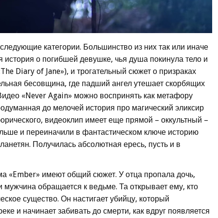
 следующие категории. Большинство из них так или иначе
ая история о погибшей девушке, чья душа покинула тело и
The Diary of Jane»), и трогательный сюжет о призраках
тельная бесовщина, где падший ангел утешает скорбящих
. Видео «Never Again» можно воспринять как метафору
родуманная до мелочей история про магический эликсир
форического, видеоклип имеет еще прямой – оккультный –
альше и переиначили в фантастическом ключе историю
ланетян. Получилась абсолютная ересь, пусть и в
ма «Ember» имеют общий сюжет. У отца пропала дочь,
и мужчина обращается к ведьме. Та открывает ему, кто
еское существо. Он настигает убийцу, который
реке и начинает забивать до смерти, как вдруг появляется