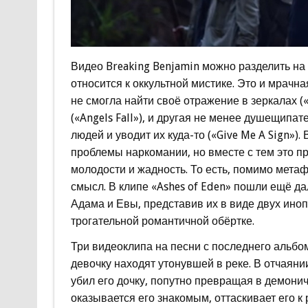
Видео Breaking Benjamin можно разделить на
относится к оккультной мистике. Это и мрачн
не смогла найти своё отражение в зеркалах («
(«Angels Fall»), и другая не менее душещипа
людей и уводит их куда-то («Give Me A Sign»)
проблемы наркомании, но вместе с тем это п
молодости и жадность. То есть, помимо мета
смысл. В клипе «Ashes of Eden» пошли ещё д
Адама и Евы, представив их в виде двух иноп
трогательной романтичной обёртке.
Три видеоклипа на песни с последнего альбо
девочку находят утонувшей в реке. В отчаяни
убил его дочку, попутно превращая в демонич
оказывается его знакомым, оттаскивает его к 