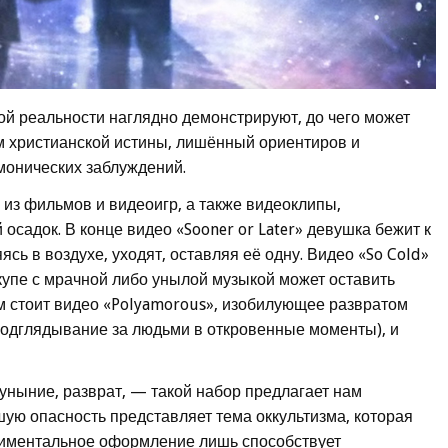
ой реальности наглядно демонстрируют, до чего может
м христианской истины, лишённый ориентиров и
монических заблуждений.
из фильмов и видеоигр, а также видеоклипы,
садок. В конце видео «Sooner or Later» девушка бежит к
ясь в воздухе, уходят, оставляя её одну. Видео «So Cold»
вкупе с мрачной либо унылой музыкой может оставить
м стоит видео «Polyamorous», изобилующее развратом
(подглядывание за людьми в откровенные моменты), и
 уныние, разврат, — такой набор предлагает нам
ую опасность представляет тема оккультизма, которая
тиментальное оформление лишь способствует