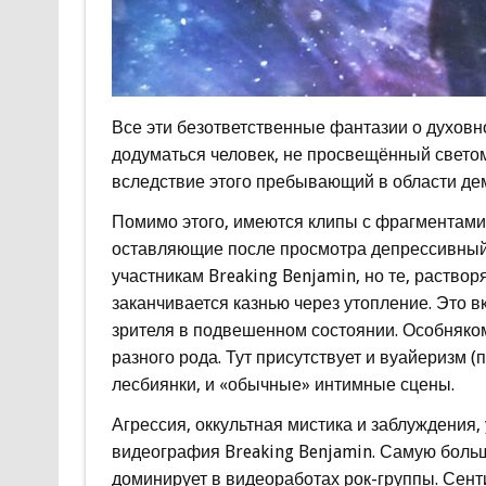
Все эти безответственные фантазии о духовн
додуматься человек, не просвещённый свето
вследствие этого пребывающий в области де
Помимо этого, имеются клипы с фрагментами 
оставляющие после просмотра депрессивный о
участникам Breaking Benjamin, но те, растворя
заканчивается казнью через утопление. Это 
зрителя в подвешенном состоянии. Особняко
разного рода. Тут присутствует и вуайеризм 
лесбиянки, и «обычные» интимные сцены.
Агрессия, оккультная мистика и заблуждения,
видеография Breaking Benjamin. Самую больш
доминирует в видеоработах рок-группы. Сен