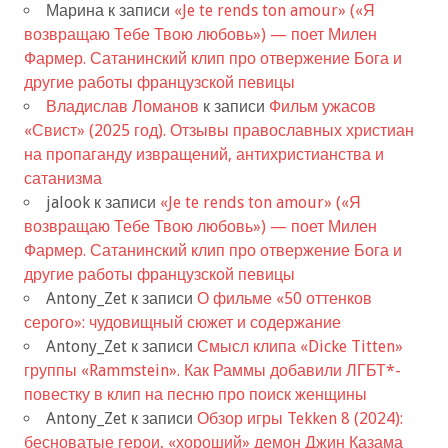
Марина
к записи
«Je te rends ton amour» («Я
возвращаю Тебе Твою любовь») — поет Милен
Фармер. Сатанинский клип про отвержение Бога и
другие работы французской певицы
Владислав Ломанов
к записи
Фильм ужасов
«Свист» (2025 год). Отзывы православных христиан
на пропаганду извращений, антихристианства и
сатанизма
jalook
к записи
«Je te rends ton amour» («Я
возвращаю Тебе Твою любовь») — поет Милен
Фармер. Сатанинский клип про отвержение Бога и
другие работы французской певицы
Antony_Zet
к записи
О фильме «50 оттенков
серого»: чудовищный сюжет и содержание
Antony_Zet
к записи
Смысл клипа «Dicke Titten»
группы «Rammstein». Как Раммы добавили ЛГБТ*-
повестку в клип на песню про поиск женщины
Antony_Zet
к записи
Обзор игры Tekken 8 (2024):
бесноватые герои, «хороший» демон Джин Казама