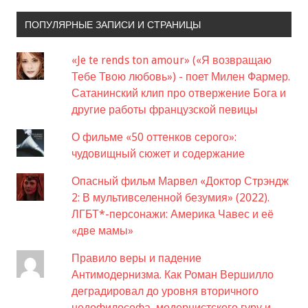
ПОПУЛЯРНЫЕ ЗАПИСИ И СТРАНИЦЫ
«Je te rends ton amour» («Я возвращаю
Тебе Твою любовь») - поет Милен Фармер.
Сатанинский клип про отвержение Бога и
другие работы французской певицы
О фильме «50 оттенков серого»:
чудовищный сюжет и содержание
Опасный фильм Марвел «Доктор Стрэндж
2: В мультивселенной безумия» (2022).
ЛГБТ*-персонажи: Америка Чавес и её
«две мамы»
Правило веры и падение
Антимодернизма. Как Роман Вершилло
деградировал до уровня вторичного
недофилософа, модернистского гуру и