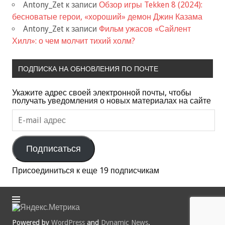
Antony_Zet
к записи
Обзор игры Tekken 8 (2024):
бесноватые герои, «хороший» демон Джин Казама
Antony_Zet
к записи
Фильм ужасов «Сайлент
Хилл»: о чем молчит тихий холм?
ПОДПИСКА НА ОБНОВЛЕНИЯ ПО ПОЧТЕ
Укажите адрес своей электронной почты, чтобы
получать уведомления о новых материалах на сайте
E-
mail
адрес
Подписаться
Присоединиться к еще 19 подписчикам
Powered by
WordPress
and
Dynamic News
.