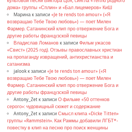
культовой песни Виктора Цоя, сингла «Тепло родного
дома» группы «Сплин» и «Бал лицемеров» КиШ
Марина
к записи
«Je te rends ton amour» («Я
возвращаю Тебе Твою любовь») — поет Милен
Фармер. Сатанинский клип про отвержение Бога и
другие работы французской певицы
Владислав Ломанов
к записи
Фильм ужасов
«Свист» (2025 год). Отзывы православных христиан
на пропаганду извращений, антихристианства и
сатанизма
jalook
к записи
«Je te rends ton amour» («Я
возвращаю Тебе Твою любовь») — поет Милен
Фармер. Сатанинский клип про отвержение Бога и
другие работы французской певицы
Antony_Zet
к записи
О фильме «50 оттенков
серого»: чудовищный сюжет и содержание
Antony_Zet
к записи
Смысл клипа «Dicke Titten»
группы «Rammstein». Как Раммы добавили ЛГБТ*-
повестку в клип на песню про поиск женщины