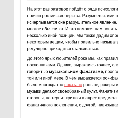
На этот раз разговор пойдёт о ряде психолог
причин рок-миссионерства. Разумеется, ими 
исчерпывается сие разрушительное явление,
многое объясняют. И это поможет нам понять 
несколько иной позиции. Мы также дадим оп
некоторым вещам, чтобы правильно называть 
регулярно приходится сталкиваться.
До этого ярых любителей рока мы, как прави
поклонниками. Однако, выражаясь точнее, сл
говорить о
музыкальном фанатизме
, проя
той или иной мере. В чём выражается рок-фа
было многократно
показано
раньше, рокеры и
музыки делают своеобразный культ. Фанатизм
стороны, не терпит критики в адрес предмета
фанатичного поклонения, с другой, навязыва