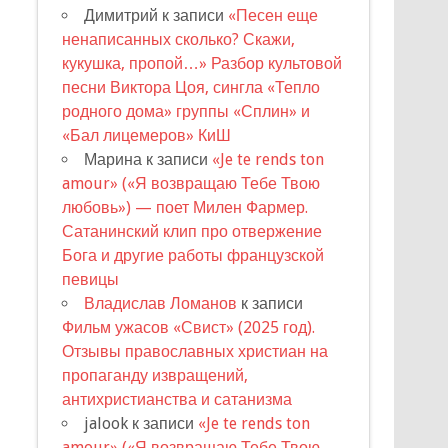
Димитрий
к записи
«Песен еще
ненаписанных сколько? Скажи,
кукушка, пропой…» Разбор культовой
песни Виктора Цоя, сингла «Тепло
родного дома» группы «Сплин» и
«Бал лицемеров» КиШ
Марина
к записи
«Je te rends ton
amour» («Я возвращаю Тебе Твою
любовь») — поет Милен Фармер.
Сатанинский клип про отвержение
Бога и другие работы французской
певицы
Владислав Ломанов
к записи
Фильм ужасов «Свист» (2025 год).
Отзывы православных христиан на
пропаганду извращений,
антихристианства и сатанизма
jalook
к записи
«Je te rends ton
amour» («Я возвращаю Тебе Твою