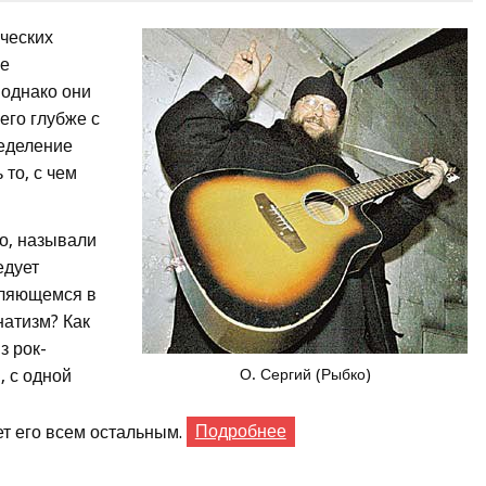
ических
не
 однако они
его глубже с
ределение
то, с чем
ло, называли
едует
вляющемся в
натизм? Как
з рок-
, с одной
О. Сергий (Рыбко)
ет его всем остальным.
Подробнее