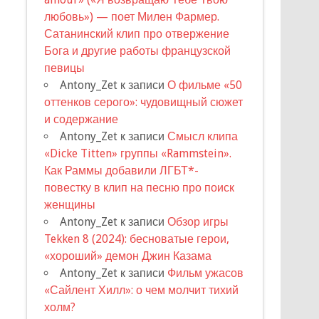
любовь») — поет Милен Фармер.
Сатанинский клип про отвержение
Бога и другие работы французской
певицы
Antony_Zet
к записи
О фильме «50
оттенков серого»: чудовищный сюжет
и содержание
Antony_Zet
к записи
Смысл клипа
«Dicke Titten» группы «Rammstein».
Как Раммы добавили ЛГБТ*-
повестку в клип на песню про поиск
женщины
Antony_Zet
к записи
Обзор игры
Tekken 8 (2024): бесноватые герои,
«хороший» демон Джин Казама
Antony_Zet
к записи
Фильм ужасов
«Сайлент Хилл»: о чем молчит тихий
холм?