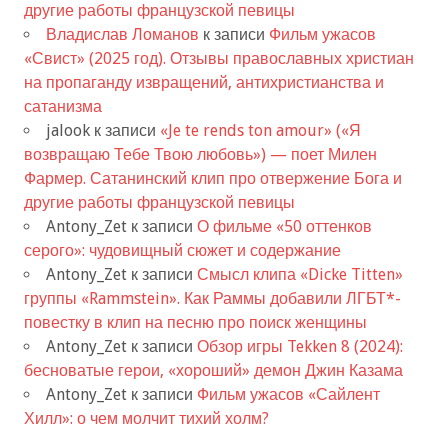
другие работы французской певицы
Владислав Ломанов
к записи
Фильм ужасов
«Свист» (2025 год). Отзывы православных христиан
на пропаганду извращений, антихристианства и
сатанизма
jalook
к записи
«Je te rends ton amour» («Я
возвращаю Тебе Твою любовь») — поет Милен
Фармер. Сатанинский клип про отвержение Бога и
другие работы французской певицы
Antony_Zet
к записи
О фильме «50 оттенков
серого»: чудовищный сюжет и содержание
Antony_Zet
к записи
Смысл клипа «Dicke Titten»
группы «Rammstein». Как Раммы добавили ЛГБТ*-
повестку в клип на песню про поиск женщины
Antony_Zet
к записи
Обзор игры Tekken 8 (2024):
бесноватые герои, «хороший» демон Джин Казама
Antony_Zet
к записи
Фильм ужасов «Сайлент
Хилл»: о чем молчит тихий холм?