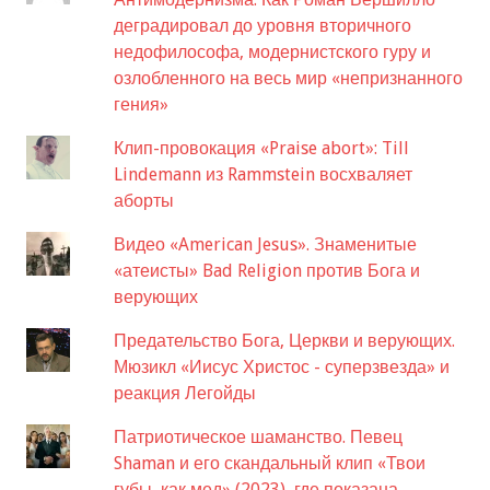
деградировал до уровня вторичного
недофилософа, модернистского гуру и
озлобленного на весь мир «непризнанного
гения»
Клип-провокация «Praise abort»: Till
Lindemann из Rammstein восхваляет
аборты
Видео «American Jesus». Знаменитые
«атеисты» Bad Religion против Бога и
верующих
Предательство Бога, Церкви и верующих.
Мюзикл «Иисус Христос - суперзвезда» и
реакция Легойды
Патриотическое шаманство. Певец
Shaman и его скандальный клип «Твои
губы, как мед» (2023), где показана