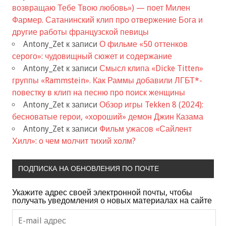
возвращаю Тебе Твою любовь») — поет Милен
Фармер. Сатанинский клип про отвержение Бога и
другие работы французской певицы
Antony_Zet
к записи
О фильме «50 оттенков
серого»: чудовищный сюжет и содержание
Antony_Zet
к записи
Смысл клипа «Dicke Titten»
группы «Rammstein». Как Раммы добавили ЛГБТ*-
повестку в клип на песню про поиск женщины
Antony_Zet
к записи
Обзор игры Tekken 8 (2024):
бесноватые герои, «хороший» демон Джин Казама
Antony_Zet
к записи
Фильм ужасов «Сайлент
Хилл»: о чем молчит тихий холм?
ПОДПИСКА НА ОБНОВЛЕНИЯ ПО ПОЧТЕ
Укажите адрес своей электронной почты, чтобы
получать уведомления о новых материалах на сайте
E-
mail