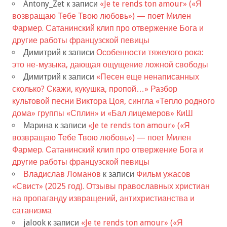
Antony_Zet
к записи
«Je te rends ton amour» («Я
возвращаю Тебе Твою любовь») — поет Милен
Фармер. Сатанинский клип про отвержение Бога и
другие работы французской певицы
Димитрий
к записи
Особенности тяжелого рока:
это не-музыка, дающая ощущение ложной свободы
Димитрий
к записи
«Песен еще ненаписанных
сколько? Скажи, кукушка, пропой…» Разбор
культовой песни Виктора Цоя, сингла «Тепло родного
дома» группы «Сплин» и «Бал лицемеров» КиШ
Марина
к записи
«Je te rends ton amour» («Я
возвращаю Тебе Твою любовь») — поет Милен
Фармер. Сатанинский клип про отвержение Бога и
другие работы французской певицы
Владислав Ломанов
к записи
Фильм ужасов
«Свист» (2025 год). Отзывы православных христиан
на пропаганду извращений, антихристианства и
сатанизма
jalook
к записи
«Je te rends ton amour» («Я