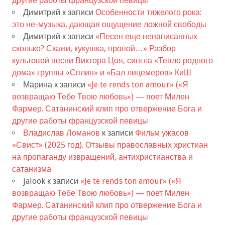
другие работы французской певицы
Димитрий
к записи
Особенности тяжелого рока:
это не-музыка, дающая ощущение ложной свободы
Димитрий
к записи
«Песен еще ненаписанных
сколько? Скажи, кукушка, пропой…» Разбор
культовой песни Виктора Цоя, сингла «Тепло родного
дома» группы «Сплин» и «Бал лицемеров» КиШ
Марина
к записи
«Je te rends ton amour» («Я
возвращаю Тебе Твою любовь») — поет Милен
Фармер. Сатанинский клип про отвержение Бога и
другие работы французской певицы
Владислав Ломанов
к записи
Фильм ужасов
«Свист» (2025 год). Отзывы православных христиан
на пропаганду извращений, антихристианства и
сатанизма
jalook
к записи
«Je te rends ton amour» («Я
возвращаю Тебе Твою любовь») — поет Милен
Фармер. Сатанинский клип про отвержение Бога и
другие работы французской певицы