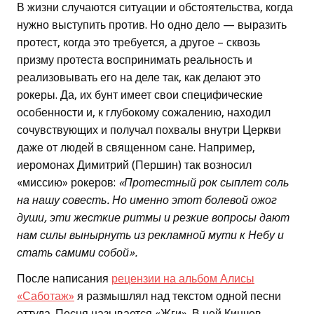
В жизни случаются ситуации и обстоятельства, когда
нужно выступить против. Но одно дело — выразить
протест, когда это требуется, а другое – сквозь
призму протеста воспринимать реальность и
реализовывать его на деле так, как делают это
рокеры. Да, их бунт имеет свои специфические
особенности и, к глубокому сожалению, находил
сочувствующих и получал похвалы внутри Церкви
даже от людей в священном сане. Например,
иеромонах Димитрий (Першин) так возносил
«миссию» рокеров:
«Протестный рок сыплет соль
на нашу совесть. Но именно этот болевой ожог
души, эти жесткие ритмы и резкие вопросы дают
нам силы вынырнуть из рекламной мути к Небу и
стать самими собой».
После написания
рецензии на альбом Алисы
«Саботаж»
я размышлял над текстом одной песни
оттуда. Песня называется «Жги». В ней Кинчев