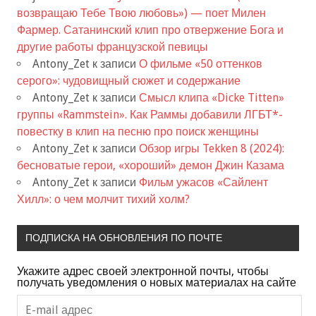
возвращаю Тебе Твою любовь») — поет Милен
Фармер. Сатанинский клип про отвержение Бога и
другие работы французской певицы
Antony_Zet
к записи
О фильме «50 оттенков
серого»: чудовищный сюжет и содержание
Antony_Zet
к записи
Смысл клипа «Dicke Titten»
группы «Rammstein». Как Раммы добавили ЛГБТ*-
повестку в клип на песню про поиск женщины
Antony_Zet
к записи
Обзор игры Tekken 8 (2024):
бесноватые герои, «хороший» демон Джин Казама
Antony_Zet
к записи
Фильм ужасов «Сайлент
Хилл»: о чем молчит тихий холм?
ПОДПИСКА НА ОБНОВЛЕНИЯ ПО ПОЧТЕ
Укажите адрес своей электронной почты, чтобы
получать уведомления о новых материалах на сайте
E-
mail