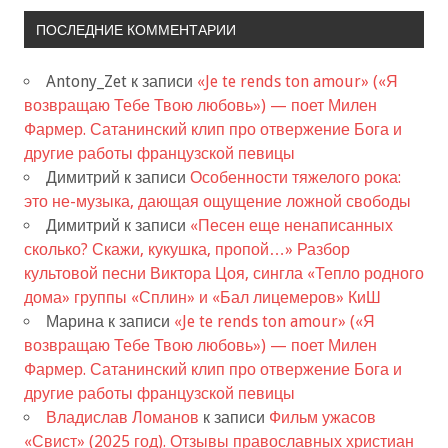
ПОСЛЕДНИЕ КОММЕНТАРИИ
Antony_Zet
к записи
«Je te rends ton amour» («Я
возвращаю Тебе Твою любовь») — поет Милен
Фармер. Сатанинский клип про отвержение Бога и
другие работы французской певицы
Димитрий
к записи
Особенности тяжелого рока:
это не-музыка, дающая ощущение ложной свободы
Димитрий
к записи
«Песен еще ненаписанных
сколько? Скажи, кукушка, пропой…» Разбор
культовой песни Виктора Цоя, сингла «Тепло родного
дома» группы «Сплин» и «Бал лицемеров» КиШ
Марина
к записи
«Je te rends ton amour» («Я
возвращаю Тебе Твою любовь») — поет Милен
Фармер. Сатанинский клип про отвержение Бога и
другие работы французской певицы
Владислав Ломанов
к записи
Фильм ужасов
«Свист» (2025 год). Отзывы православных христиан