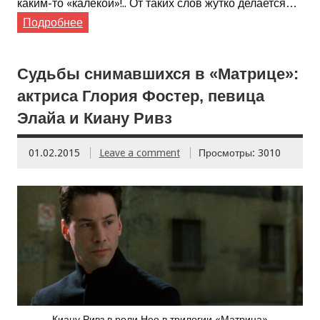
каким-то «калекой»!.. От таких слов жутко делается…
Подробнее
Судьбы снимавшихся в «Матрице»:
актриса Глория Фостер, певица
Элайа и Киану Ривз
01.02.2015
Leave a comment
Просмотры: 3010
Киану Ривз в роли Нео в трилогии «Матрица»