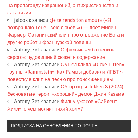
на пропаганду извращений, антихристианства и
сатанизма
jalook
к записи
«Je te rends ton amour» («Я
возвращаю Тебе Твою любовь») — поет Милен
Фармер. Сатанинский клип про отвержение Бога и
другие работы французской певицы
Antony_Zet
к записи
О фильме «50 оттенков
серого»: чудовищный сюжет и содержание
Antony_Zet
к записи
Смысл клипа «Dicke Titten»
группы «Rammstein». Как Раммы добавили ЛГБТ*-
повестку в клип на песню про поиск женщины
Antony_Zet
к записи
Обзор игры Tekken 8 (2024):
бесноватые герои, «хороший» демон Джин Казама
Antony_Zet
к записи
Фильм ужасов «Сайлент
Хилл»: о чем молчит тихий холм?
ПОДПИСКА НА ОБНОВЛЕНИЯ ПО ПОЧТЕ