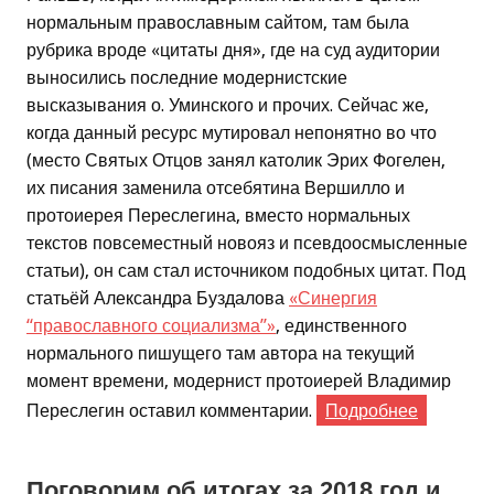
нормальным православным сайтом, там была
рубрика вроде «цитаты дня», где на суд аудитории
выносились последние модернистские
высказывания о. Уминского и прочих. Сейчас же,
когда данный ресурс мутировал непонятно во что
(место Святых Отцов занял католик Эрих Фогелен,
их писания заменила отсебятина Вершилло и
протоиерея Переслегина, вместо нормальных
текстов повсеместный новояз и псевдоосмысленные
статьи), он сам стал источником подобных цитат. Под
статьёй Александра Буздалова
«Синергия
“православного социализма”»
, единственного
нормального пишущего там автора на текущий
момент времени, модернист протоиерей Владимир
Переслегин оставил комментарии.
Подробнее
Поговорим об итогах за 2018 год и