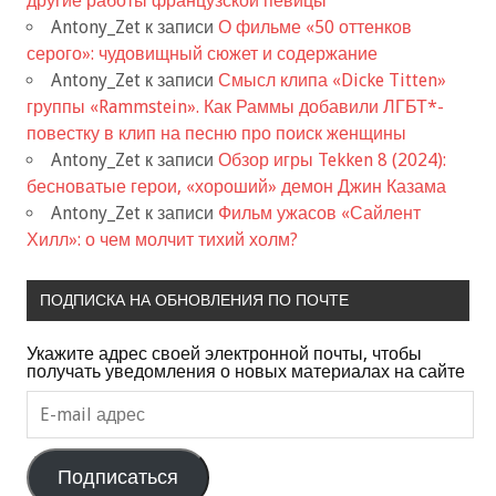
другие работы французской певицы
Antony_Zet
к записи
О фильме «50 оттенков
серого»: чудовищный сюжет и содержание
Antony_Zet
к записи
Смысл клипа «Dicke Titten»
группы «Rammstein». Как Раммы добавили ЛГБТ*-
повестку в клип на песню про поиск женщины
Antony_Zet
к записи
Обзор игры Tekken 8 (2024):
бесноватые герои, «хороший» демон Джин Казама
Antony_Zet
к записи
Фильм ужасов «Сайлент
Хилл»: о чем молчит тихий холм?
ПОДПИСКА НА ОБНОВЛЕНИЯ ПО ПОЧТЕ
Укажите адрес своей электронной почты, чтобы
получать уведомления о новых материалах на сайте
E-
mail
адрес
Подписаться