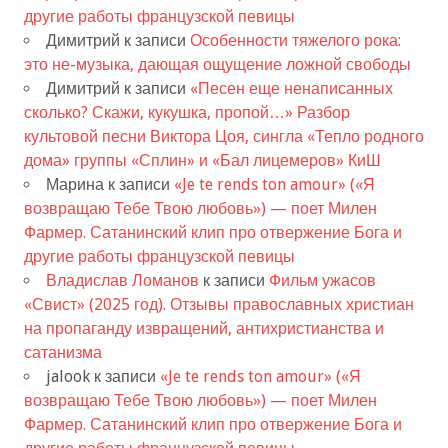
другие работы французской певицы
Димитрий
к записи
Особенности тяжелого рока:
это не-музыка, дающая ощущение ложной свободы
Димитрий
к записи
«Песен еще ненаписанных
сколько? Скажи, кукушка, пропой…» Разбор
культовой песни Виктора Цоя, сингла «Тепло родного
дома» группы «Сплин» и «Бал лицемеров» КиШ
Марина
к записи
«Je te rends ton amour» («Я
возвращаю Тебе Твою любовь») — поет Милен
Фармер. Сатанинский клип про отвержение Бога и
другие работы французской певицы
Владислав Ломанов
к записи
Фильм ужасов
«Свист» (2025 год). Отзывы православных христиан
на пропаганду извращений, антихристианства и
сатанизма
jalook
к записи
«Je te rends ton amour» («Я
возвращаю Тебе Твою любовь») — поет Милен
Фармер. Сатанинский клип про отвержение Бога и