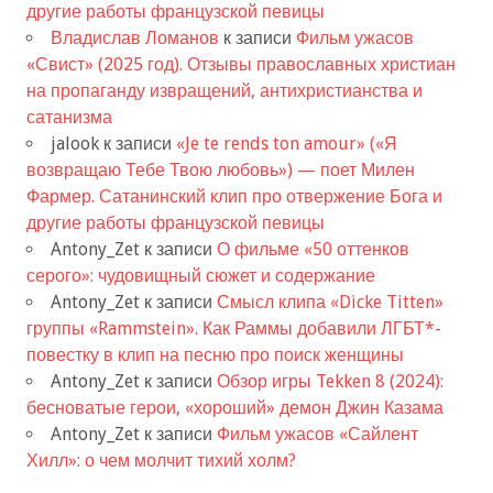
другие работы французской певицы
Владислав Ломанов
к записи
Фильм ужасов
«Свист» (2025 год). Отзывы православных христиан
на пропаганду извращений, антихристианства и
сатанизма
jalook
к записи
«Je te rends ton amour» («Я
возвращаю Тебе Твою любовь») — поет Милен
Фармер. Сатанинский клип про отвержение Бога и
другие работы французской певицы
Antony_Zet
к записи
О фильме «50 оттенков
серого»: чудовищный сюжет и содержание
Antony_Zet
к записи
Смысл клипа «Dicke Titten»
группы «Rammstein». Как Раммы добавили ЛГБТ*-
повестку в клип на песню про поиск женщины
Antony_Zet
к записи
Обзор игры Tekken 8 (2024):
бесноватые герои, «хороший» демон Джин Казама
Antony_Zet
к записи
Фильм ужасов «Сайлент
Хилл»: о чем молчит тихий холм?