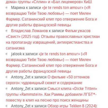
дома» группы «Сплин» и «Бал лицемеров» КиШ
Марина
к записи
«Je te rends ton amour» («Я
возвращаю Тебе Твою любовь») — поет Милен
Фармер. Сатанинский клип про отвержение Бога и
другие работы французской певицы
Владислав Ломанов
к записи
Фильм ужасов
«Свист» (2025 год). Отзывы православных христиан
на пропаганду извращений, антихристианства и
сатанизма
jalook
к записи
«Je te rends ton amour» («Я
возвращаю Тебе Твою любовь») — поет Милен
Фармер. Сатанинский клип про отвержение Бога и
другие работы французской певицы
Antony_Zet
к записи
О фильме «50 оттенков
серого»: чудовищный сюжет и содержание
Antony_Zet
к записи
Смысл клипа «Dicke Titten»
группы «Rammstein». Как Раммы добавили ЛГБТ*-
повестку в клип на песню про поиск женщины
Antony_Zet
к записи
Обзор игры Tekken 8 (2024):