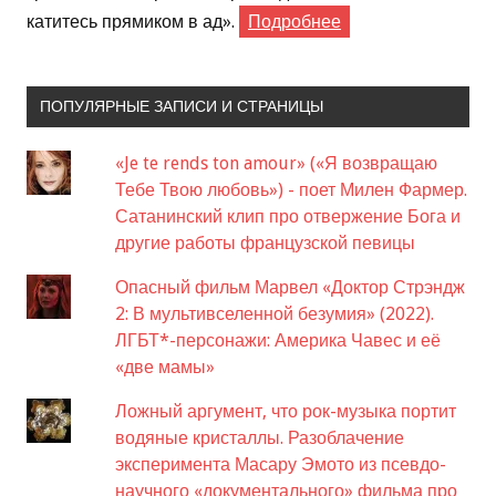
катитесь прямиком в ад».
Подробнее
ПОПУЛЯРНЫЕ ЗАПИСИ И СТРАНИЦЫ
«Je te rends ton amour» («Я возвращаю
Тебе Твою любовь») - поет Милен Фармер.
Сатанинский клип про отвержение Бога и
другие работы французской певицы
Опасный фильм Марвел «Доктор Стрэндж
2: В мультивселенной безумия» (2022).
ЛГБТ*-персонажи: Америка Чавес и её
«две мамы»
Ложный аргумент, что рок-музыка портит
водяные кристаллы. Разоблачение
эксперимента Масару Эмото из псевдо-
научного «документального» фильма про