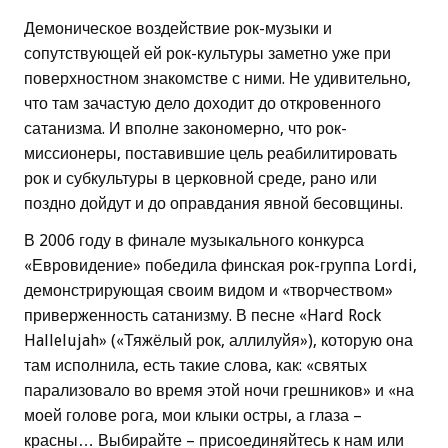
Демоническое воздействие рок-музыки и
сопутствующей ей рок-культуры заметно уже при
поверхностном знакомстве с ними. Не удивительно,
что там зачастую дело доходит до откровенного
сатанизма. И вполне закономерно, что рок-
миссионеры, поставившие цель реабилитировать
рок и субкультуры в церковной среде, рано или
поздно дойдут и до оправдания явной бесовщины.
В 2006 году в финале музыкального конкурса
«Евровидение» победила финская рок-группа Lordi,
демонстрирующая своим видом и «творчеством»
приверженность сатанизму. В песне «Hard Rock
Hallelujah» («Тяжёлый рок, аллилуйя»), которую она
там исполнила, есть такие слова, как: «святых
парализовало во время этой ночи грешников» и «на
моей голове рога, мои клыки остры, а глаза –
красны… Выбирайте – присоединяйтесь к нам или