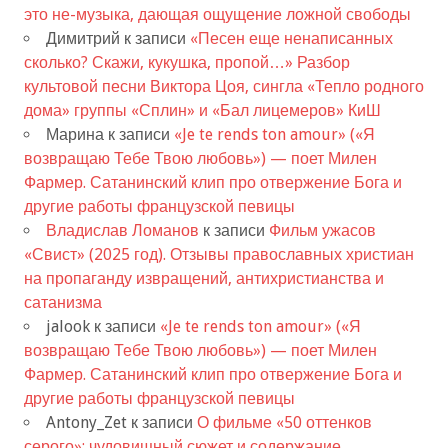
это не-музыка, дающая ощущение ложной свободы
Димитрий
к записи
«Песен еще ненаписанных
сколько? Скажи, кукушка, пропой…» Разбор
культовой песни Виктора Цоя, сингла «Тепло родного
дома» группы «Сплин» и «Бал лицемеров» КиШ
Марина
к записи
«Je te rends ton amour» («Я
возвращаю Тебе Твою любовь») — поет Милен
Фармер. Сатанинский клип про отвержение Бога и
другие работы французской певицы
Владислав Ломанов
к записи
Фильм ужасов
«Свист» (2025 год). Отзывы православных христиан
на пропаганду извращений, антихристианства и
сатанизма
jalook
к записи
«Je te rends ton amour» («Я
возвращаю Тебе Твою любовь») — поет Милен
Фармер. Сатанинский клип про отвержение Бога и
другие работы французской певицы
Antony_Zet
к записи
О фильме «50 оттенков
серого»: чудовищный сюжет и содержание