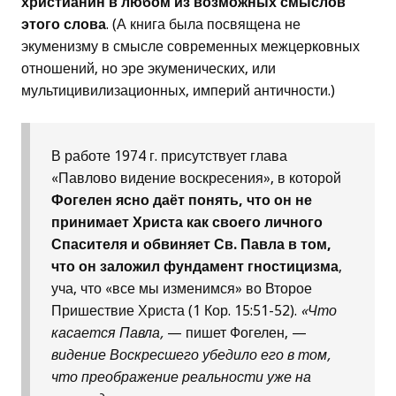
христианин в любом из возможных смыслов
этого слова
. (А книга была посвящена не
экуменизму в смысле современных межцерковных
отношений, но эре экуменических, или
мультицивилизационных, империй античности.)
В работе 1974 г. присутствует глава
«Павлово видение воскресения», в которой
Фогелен ясно даёт понять, что он не
принимает Христа как своего личного
Спасителя и обвиняет Св. Павла в том,
что он заложил фундамент гностицизма
,
уча, что «все мы изменимся» во Второе
Пришествие Христа (1 Кор. 15:51-52).
«Что
касается Павла,
— пишет Фогелен, —
видение Воскресшего убедило его в том,
что преображение реальности уже на