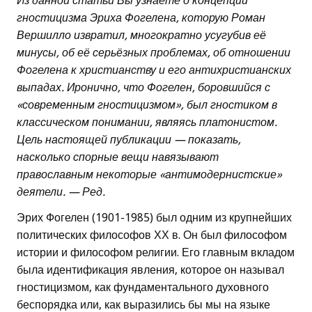
Из данной статьи Вы узнаете о концепции
гностицизма Эриха Фогелена, которую Роман
Вершилло извратил, многократно усугубив её
минусы, об её серьёзных проблемах, об отношении
Фогелена к христианству и его антихристианских
выпадах. Иронично, что Фогелен, боровшийся с
«современным гностицизмом», был гностиком в
классическом понимании, являясь платонистом.
Цель настоящей публикации — показать,
насколько спорные вещи навязывают
православным некоторые «антимодернистские»
деятели. — Ред.
Эрих Фогелен (1901-1985) был одним из крупнейших
политических философов ХХ в. Он был философом
истории и философом религии. Его главным вкладом
была идентификация явления, которое он называл
гностицизмом, как фундаментального духовного
беспорядка или, как выразились бы мы на языке