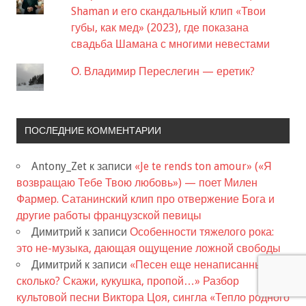
Shaman и его скандальный клип «Твои
губы, как мед» (2023), где показана
свадьба Шамана с многими невестами
О. Владимир Переслегин — еретик?
ПОСЛЕДНИЕ КОММЕНТАРИИ
Antony_Zet
к записи
«Je te rends ton amour» («Я
возвращаю Тебе Твою любовь») — поет Милен
Фармер. Сатанинский клип про отвержение Бога и
другие работы французской певицы
Димитрий
к записи
Особенности тяжелого рока:
это не-музыка, дающая ощущение ложной свободы
Димитрий
к записи
«Песен еще ненаписанных
сколько? Скажи, кукушка, пропой…» Разбор
культовой песни Виктора Цоя, сингла «Тепло родного