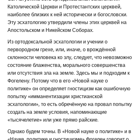
Католической Церкви и Протестантских церквей,
наиболее близких к ней исторически и богословски.
Эту эсхатологию утвердили члены этих церквей на
Апостольском и Никейском Соборах.
Из ортодоксальной эсхатологии и учении о
первородном грехе, или, иначе, о врождённой
склонности человека ко злу, следует, что невозможно
состояние блаженства, морального совершенства
или отсутствия зла на земле. Здесь мы и подходим к
Фогелену. Потому что в его «Новой науке о
политике» он определяет гностицизм как ошибочную
попытку «имманентизации христианской
эсхатологии», то есть обречённую на провал попытку
создать на земле условия, напоминающие
«тысячелетие» или уже прямо райские.
Однако будем точны. В «Новой науке о политике» и в
«Науке, политике и гностицизме» Фогелен говорит о