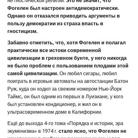
не гностической религии.
Это не значит, что
Фогелен был настроен антидемократически.
Однако он отказался приводить аргументы в
пользу демократии из страха впасть в
гностицизм.
Забавно отметить, что, хотя Фогелен и полагал
практически все истоки современной
цивилизации в греховном бунте, у него никогда
не было проблем с пользованием плодами этой
самой цивилизации.
Он любил сигары, любил
поиграть в игровые автоматы на автостанции Батон
Руж, куда он ходил за свежим номером Нью-Йорк
Таймс, он был одним из первых в Луизиане, у кого
был установлен кондиционер, и жил он в
ультрасовременном доме в Калифорнии.
Ещё до выхода 4-го тома «Порядка и истории, эра
экуменизма» в 1974 г.
стало ясно, что Фогелен не