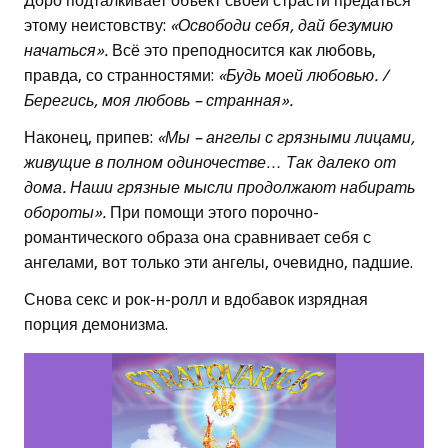
Доро подталкивает объект своей страсти предаться
этому неистовству:
«Освободи себя, дай безумию
начаться».
Всё это преподносится как любовь,
правда, со странностями:
«Будь моей любовью. /
Берегись, моя любовь – странная».
Наконец, припев:
«Мы – ангелы с грязными лицами,
живущие в полном одиночестве… Так далеко от
дома. Наши грязные мысли продолжают набирать
обороты».
При помощи этого порочно-
романтического образа она сравнивает себя с
ангелами, вот только эти ангелы, очевидно, падшие.
Снова секс и рок-н-ролл и вдобавок изрядная
порция демонизма.