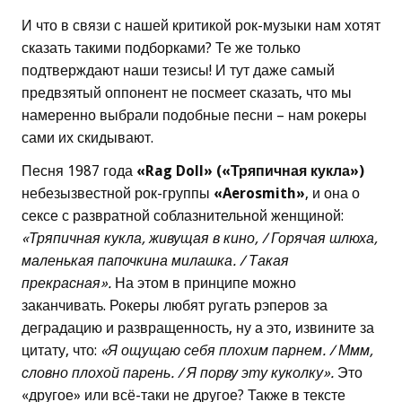
И что в связи с нашей критикой рок-музыки нам хотят
сказать такими подборками? Те же только
подтверждают наши тезисы! И тут даже самый
предвзятый оппонент не посмеет сказать, что мы
намеренно выбрали подобные песни – нам рокеры
сами их скидывают.
Песня 1987 года
«Rag Doll» («Тряпичная кукла»)
небезызвестной рок-группы
«Aerosmith»
, и она о
сексе с развратной соблазнительной женщиной:
«Тряпичная кукла, живущая в кино, / Горячая шлюха,
маленькая папочкина милашка. / Такая
прекрасная».
На этом в принципе можно
заканчивать. Рокеры любят ругать рэперов за
деградацию и развращенность, ну а это, извините за
цитату, что:
«Я ощущаю себя плохим парнем. / Ммм,
словно плохой парень. / Я порву эту куколку».
Это
«другое» или всё-таки не другое? Также в тексте