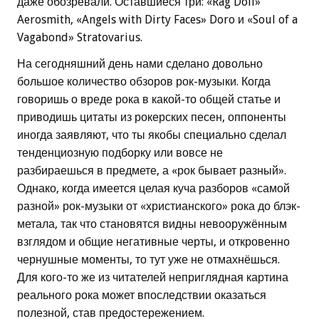
даже обозревали. Оставшиеся три: «Rag Doll»
Aerosmith, «Angels with Dirty Faces» Doro и «Soul of a
Vagabond» Stratovarius.
На сегодняшний день нами сделано довольно
большое количество обзоров рок-музыки.
Когда
говоришь о вреде рока в какой-то общей статье и
приводишь цитаты из рокерских песен, оппоненты
иногда заявляют, что ты якобы специально сделал
тенденциозную подборку или вовсе не
разбираешься в предмете, а «рок бывает разный».
Однако, когда имеется целая куча разборов «самой
разной» рок-музыки от «христианского» рока до блэк-
метала, так что становятся видны невооружённым
взглядом и общие негативные черты, и откровенно
чернушные моменты, то тут уже не отмахнёшься.
Для кого-то же из читателей неприглядная картина
реального рока может впоследствии оказаться
полезной, став предостережением.