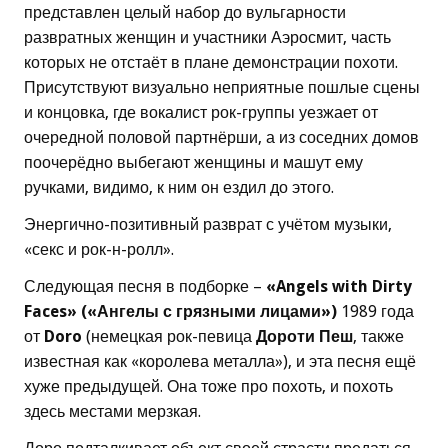
представлен целый набор до вульгарности
развратных женщин и участники Аэросмит, часть
которых не отстаёт в плане демонстрации похоти.
Присутствуют визуально неприятные пошлые сцены
и концовка, где вокалист рок-группы уезжает от
очередной половой партнёрши, а из соседних домов
поочерёдно выбегают женщины и машут ему
ручками, видимо, к ним он ездил до этого.
Энергично-позитивный разврат с учётом музыки,
«секс и рок-н-ролл».
Следующая песня в подборке –
«Angels with Dirty
Faces» («Ангелы с грязными лицами»)
1989 года
от
Doro
(немецкая рок-певица
Дороти Пеш
, также
известная как «королева металла»), и эта песня ещё
хуже предыдущей. Она тоже про похоть, и похоть
здесь местами мерзкая.