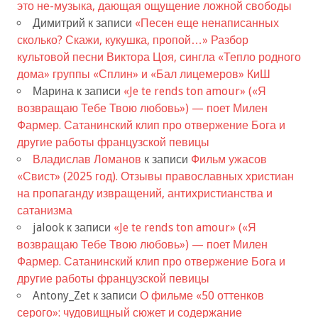
это не-музыка, дающая ощущение ложной свободы
Димитрий
к записи
«Песен еще ненаписанных
сколько? Скажи, кукушка, пропой…» Разбор
культовой песни Виктора Цоя, сингла «Тепло родного
дома» группы «Сплин» и «Бал лицемеров» КиШ
Марина
к записи
«Je te rends ton amour» («Я
возвращаю Тебе Твою любовь») — поет Милен
Фармер. Сатанинский клип про отвержение Бога и
другие работы французской певицы
Владислав Ломанов
к записи
Фильм ужасов
«Свист» (2025 год). Отзывы православных христиан
на пропаганду извращений, антихристианства и
сатанизма
jalook
к записи
«Je te rends ton amour» («Я
возвращаю Тебе Твою любовь») — поет Милен
Фармер. Сатанинский клип про отвержение Бога и
другие работы французской певицы
Antony_Zet
к записи
О фильме «50 оттенков
серого»: чудовищный сюжет и содержание