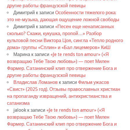
другие работы французской певицы
Димитрий
к записи
Особенности тяжелого рока:
это не-музыка, дающая ощущение ложной свободы
Димитрий
к записи
«Песен еще ненаписанных
сколько? Скажи, кукушка, пропой…» Разбор
культовой песни Виктора Цоя, сингла «Тепло родного
дома» группы «Сплин» и «Бал лицемеров» КиШ
Марина
к записи
«Je te rends ton amour» («Я
возвращаю Тебе Твою любовь») — поет Милен
Фармер. Сатанинский клип про отвержение Бога и
другие работы французской певицы
Владислав Ломанов
к записи
Фильм ужасов
«Свист» (2025 год). Отзывы православных христиан
на пропаганду извращений, антихристианства и
сатанизма
jalook
к записи
«Je te rends ton amour» («Я
возвращаю Тебе Твою любовь») — поет Милен
Фармер. Сатанинский клип про отвержение Бога и