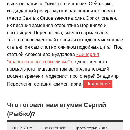
высказывания о. Уминского и прочих. Сейчас же,
когда данный ресурс мутировал непонятно во что
(место Святых Отцов занял католик Эрих Фогелен,
их писания заменила отсебятина Вершилло и
протоиерея Переслегина, вместо нормальных
текстов повсеместный новояз и псевдоосмысленные
статьи), он сам стал источником подобных цитат. Под
статьёй Александра Буздалова
«Синергия
“православного социализма”»
, единственного
нормального пишущего там автора на текущий
момент времени, модернист протоиерей Владимир
Переслегин оставил комментарии.
Подробнее
Что готовит нам игумен Сергий
(Рыбко)?
10.02.2015
One comment
Просмотры: 2385