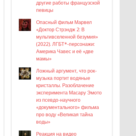
другие работы французской
певицы
Опасный фильм Марвел
«Доктор Стрэндж 2: В
мультивселенной безумия»
(2022). ЛГБТ*-персонажи:
Америка Чавес и её «две
мамы»
Ложный аргумент, что рок-
музыка портит водяные
кристаллы. Разоблачение
эксперимента Масару Эмото
из псевдо-научного
«документального» фильма
про воду «Великая тайна
воды»
Реакция на видео