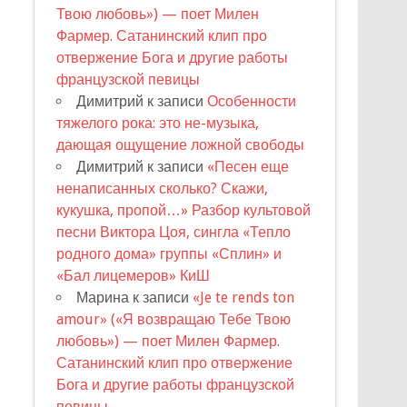
Твою любовь») — поет Милен
Фармер. Сатанинский клип про
отвержение Бога и другие работы
французской певицы
Димитрий
к записи
Особенности
тяжелого рока: это не-музыка,
дающая ощущение ложной свободы
Димитрий
к записи
«Песен еще
ненаписанных сколько? Скажи,
кукушка, пропой…» Разбор культовой
песни Виктора Цоя, сингла «Тепло
родного дома» группы «Сплин» и
«Бал лицемеров» КиШ
Марина
к записи
«Je te rends ton
amour» («Я возвращаю Тебе Твою
любовь») — поет Милен Фармер.
Сатанинский клип про отвержение
Бога и другие работы французской
певицы