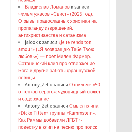
Владислав Ломанов
к записи
Фильм ужасов «Свист» (2025 год).
Отзывы православных христиан на
пропаганду извращений,
антихристианства и сатанизма
jalook
к записи
«Je te rends ton
amour» («Я возвращаю Тебе Твою
любовь») — поет Милен Фармер.
Сатанинский клип про отвержение
Бога и другие работы французской
певицы
Antony_Zet
к записи
О фильме «50
оттенков серого»: чудовищный сюжет
и содержание
Antony_Zet
к записи
Смысл клипа
«Dicke Titten» группы «Rammstein».
Как Раммы добавили ЛГБТ*-
повестку в клип на песню про поиск